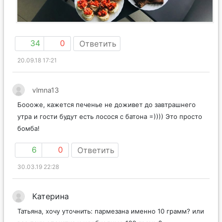
34
0
Ответить
20.09.18 17:21
vlmna13
Боооже, кажется печенье не доживет до завтрашнего
утра и гости будут есть лосося с батона =)))) Это просто
бомба!
6
0
Ответить
30.03.19 22:28
Катерина
Татьяна, хочу уточнить: пармезана именно 10 грамм? или