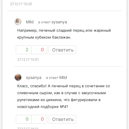
0
0
Ответить
27.12.17 15:20
Mild
sysanya
в ответ
Например, печеный сладкий перец или жареный
крупным кубиком баклажан.
2
0
Ответить
27.12.17 15:51
sysanya
Mild
в ответ
Класс, спасибо! А печеный перец в сочетании со
сливочным сыром, как в случае с закусочными
рулетиками из циккини, что фигурировали в
новогодней подборке №4?
0
0
Ответить