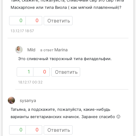
Таня, скажите, пожалуйста, сливочный сыр это сыр типа
Маскарпоне или типа Виола ( как мягкий плавленный)?
0
0
Ответить
13.12.17 18:57
Mild
Marina
в ответ
Это сливочный творожный типа филадельфии.
1
0
Ответить
18.12.17 00:32
sysanya
Татьяна, а подскажите, пожалуйста, какие-нибудь
варианты вегетарианских начинок. Заранее спасибо 🙂