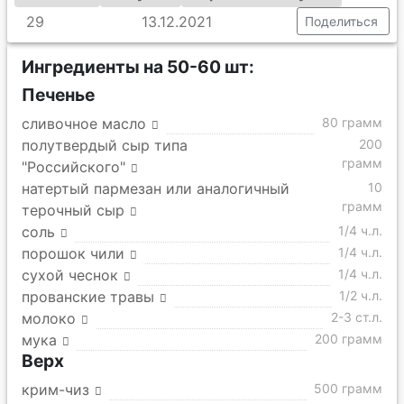
29
13.12.2021
Поделиться
Ингредиенты на 50-60 шт:
Печенье
сливочное масло
80 грамм
полутвердый сыр типа
200
грамм
"Российского"
натертый пармезан или аналогичный
10
грамм
терочный сыр
соль
1/4 ч.л.
порошок чили
1/4 ч.л.
сухой чеснок
1/4 ч.л.
прованские травы
1/2 ч.л.
молоко
2-3 ст.л.
мука
200 грамм
Верх
крим-чиз
500 грамм