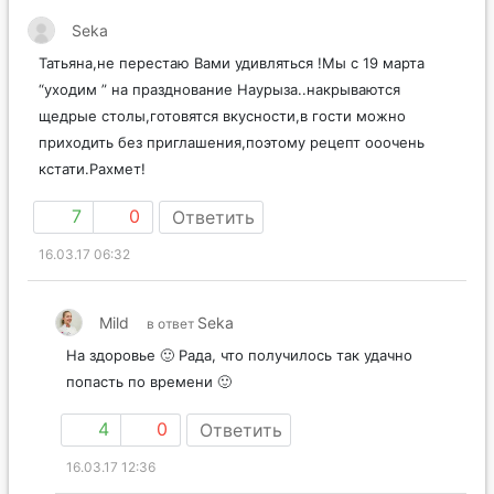
Seka
Татьяна,не перестаю Вами удивляться !Мы с 19 марта
“уходим ” на празднование Наурыза..накрываются
щедрые столы,готовятся вкусности,в гости можно
приходить без приглашения,поэтому рецепт ооочень
кстати.Рахмет!
7
0
Ответить
16.03.17 06:32
Mild
Seka
в ответ
На здоровье 🙂 Рада, что получилось так удачно
попасть по времени 🙂
4
0
Ответить
16.03.17 12:36