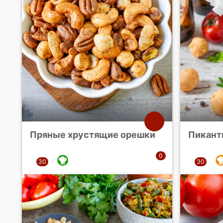
Пряные хрустящие орешки
Пикант