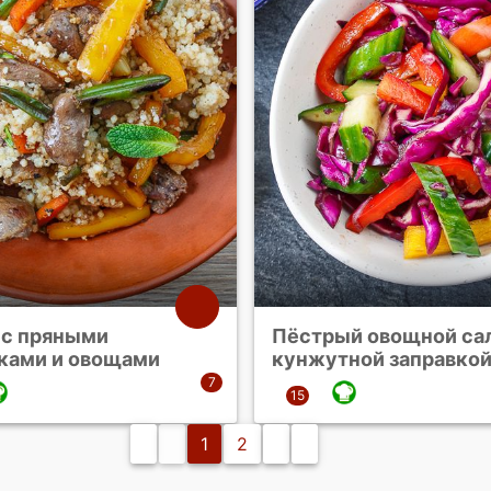
 с пряными
Пёстрый овощной сал
ками и овощами
кунжутной заправко
1
2