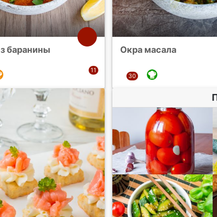
из баранины
Окра масала