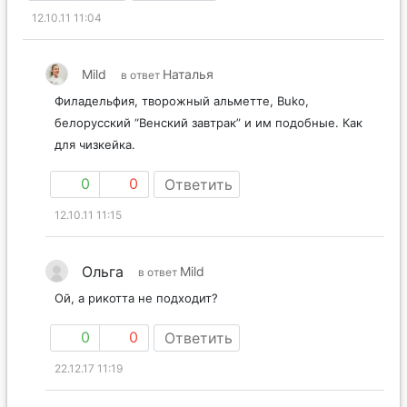
12.10.11 11:04
Mild
Наталья
в ответ
Филадельфия, творожный альметте, Buko,
белорусский “Венский завтрак” и им подобные. Как
для чизкейка.
0
0
Ответить
12.10.11 11:15
Ольга
Mild
в ответ
Ой, а рикотта не подходит?
0
0
Ответить
22.12.17 11:19