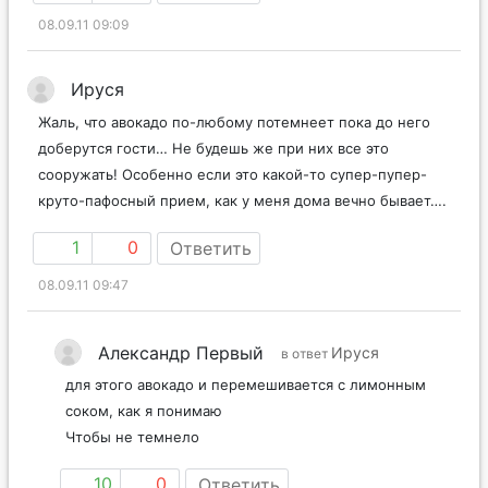
08.09.11 09:09
Ируся
Жаль, что авокадо по-любому потемнеет пока до него
доберутся гости… Не будешь же при них все это
сооружать! Особенно если это какой-то супер-пупер-
круто-пафосный прием, как у меня дома вечно бывает….
1
0
Ответить
08.09.11 09:47
Александр Первый
Ируся
в ответ
для этого авокадо и перемешивается с лимонным
соком, как я понимаю
Чтобы не темнело
10
0
Ответить