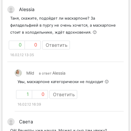
Alessia
Таня, скажите, подойдет ли маскарпоне? За
филадельфией в пургу не очень хочется, а маскарпоне
стоит в холодильнике, ждёт вдохновения. 🙂
0
0
Ответить
16.02.12 13:35
Mild
Alessia
в ответ
Увы, маскарпоне категорически не подходит 🙁
1
0
Ответить
16.02.12 16:39
Света
Ой! Рецепты уже нашла. Может и сыр там увижу?