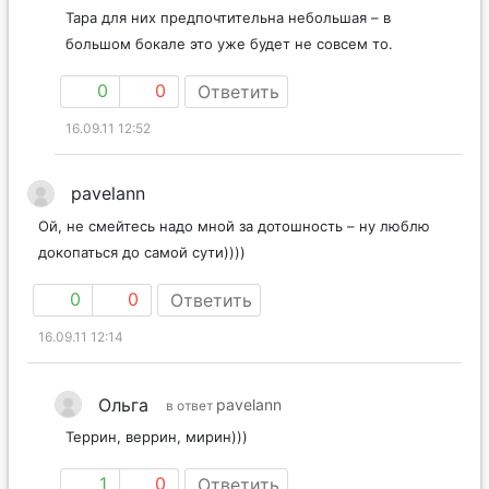
Тара для них предпочтительна небольшая – в
большом бокале это уже будет не совсем то.
0
0
Ответить
16.09.11 12:52
pavelann
Ой, не смейтесь надо мной за дотошность – ну люблю
докопаться до самой сути))))
0
0
Ответить
16.09.11 12:14
Ольга
pavelann
в ответ
Террин, веррин, мирин)))
1
0
Ответить