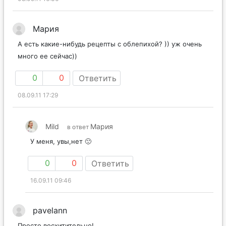
Мария
А есть какие-нибудь рецепты с облепихой? )) уж очень
много ее сейчас))
0
0
Ответить
08.09.11 17:29
Mild
Мария
в ответ
У меня, увы,нет 🙁
0
0
Ответить
16.09.11 09:46
pavelann
Просто восхитительно!