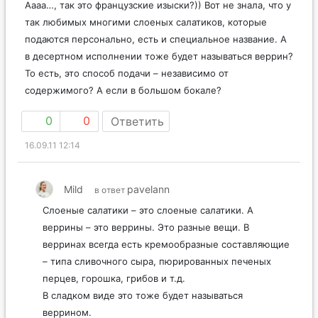
Аааа…, так это французские изыски?)) Вот не знала, что у
так любимых многими слоеных салатиков, которые
подаются персонально, есть и специальное название. А
в десертном исполнении тоже будет называться веррин?
То есть, это способ подачи – независимо от
содержимого? А если в большом бокале?
0
0
Ответить
16.09.11 12:14
Mild
pavelann
в ответ
Слоеные салатики – это слоеные салатики. А
веррины – это веррины. Это разные вещи. В
верринах всегда есть кремообразные составляющие
– типа сливочного сыра, пюрированных печеных
перцев, горошка, грибов и т.д.
В сладком виде это тоже будет называться
веррином.