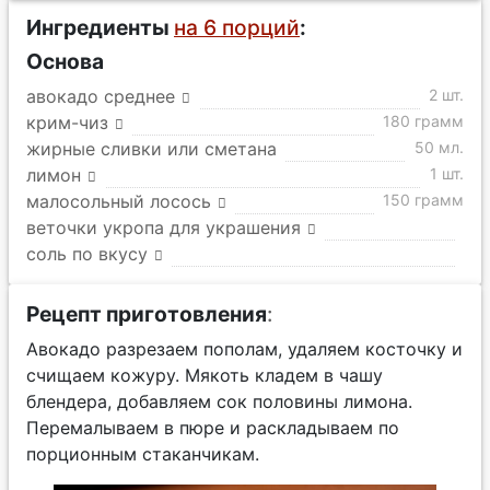
Ингредиенты
на 6 порций
:
Основа
авокадо среднее
2 шт.
крим-чиз
180 грамм
жирные сливки или сметана
50 мл.
лимон
1 шт.
малосольный лосось
150 грамм
веточки укропа для украшения
соль по вкусу
Рецепт приготовления
:
Авокадо разрезаем пополам, удаляем косточку и
счищаем кожуру. Мякоть кладем в чашу
блендера, добавляем сок половины лимона.
Перемалываем в пюре и раскладываем по
порционным стаканчикам.