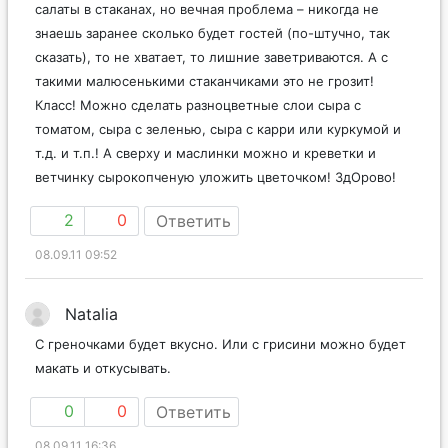
салаты в стаканах, но вечная проблема – никогда не
знаешь заранее сколько будет гостей (по-штучно, так
сказать), то не хватает, то лишние заветриваются. А с
такими малюсенькими стаканчиками это не грозит!
Класс! Можно сделать разноцветные слои сыра с
томатом, сыра с зеленью, сыра с карри или куркумой и
т.д. и т.п.! А сверху и маслинки можно и креветки и
ветчинку сырокопченую уложить цветочком! ЗдОрово!
2
0
Ответить
08.09.11 09:52
Natalia
С греночками будет вкусно. Или с грисини можно будет
макать и откусывать.
0
0
Ответить
08.09.11 16:36