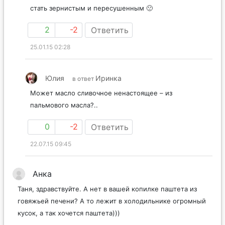
стать зернистым и пересушенным 🙁
2
-2
Ответить
25.01.15 02:28
Юлия
Иринка
в ответ
Может масло сливочное ненастоящее – из
пальмового масла?..
0
-2
Ответить
22.07.15 09:45
Анка
Таня, здравствуйте. А нет в вашей копилке паштета из
говяжьей печени? А то лежит в холодильнике огромный
кусок, а так хочется паштета)))