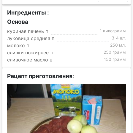
Ингредиенты :
Основа
куриная печень
1 килограмм
луковица средняя
3-4 шт.
молоко
250 мл.
сливки пожирнее
250 грамм
сливочное масло
150 грамм
Рецепт приготовления
: