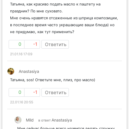
Татьяна, как красиво подать масло к паштету на
праздник? По мне суховато.
Мне очень нравятся отсаженные из шприца композиции,
в последнее время часто украшающие ваши блюда) но
не придумаю, как тут применить?
0
-1
Ответить
21.01.16 17:09
Anastasiya
Татьяна, sos! Ответьте мне, плиз, про масло)
0
-1
Ответить
22.01.16 20:55
Mild
Anastasiya
в ответ
Мне сейчас больше всего нравится делать стружку