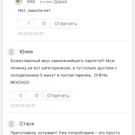
Mild
Дарья
в ответ
Нет, смысла нет.
1
0
Ответить
06.02.13 02:25
Юлия
Божественный вкус наинежнейшего паштета!!! Муж
печенку не ест категорически, а тут,только достали с
холодильника-5 минут и пустая тарелка.. ОЧЕНЬ
ВКУСНО))
0
0
Ответить
12.02.13 05:15
Стася
Приготовила, остывает! Уже попробовали – это просто