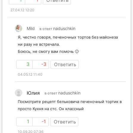
Ответить
27.04.12 12:20
Mild
naduschkin
в ответ
Я, честно говоря, печеночных тортов без майонеза
ни разу не встречала.
Боюсь, не смогу вам помочь 🙁
3
-3
Ответить
04.05.12 11:40
Юлия
naduschkin
в ответ
Посмотрите рецепт бельковича печеночный тортик в
просто Кухня на стс. Он классный
1
-1
Ответить
10.09.20 07:36