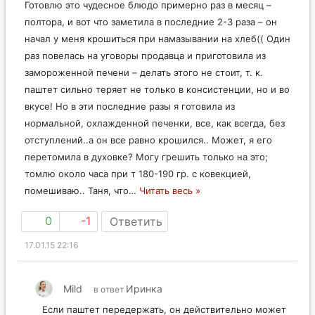
Готовлю это чудесное блюдо примерно раз в месяц –
полтора, и вот что заметила в последние 2-3 раза – он
начал у меня крошиться при намазывании на хлеб(( Один
раз повелась на уговоры продавца и приготовила из
замороженной печени – делать этого не стоит, т. к.
паштет сильно теряет не только в консистенции, но и во
вкусе! Но в эти последние разы я готовила из
нормальной, охлажденной печенки, все, как всегда, без
отступлений..а он все равно крошился.. Может, я его
перетомила в духовке? Могу грешить только на это;
томлю около часа при т 180-190 гр. с ковекцией,
помешиваю.. Таня, что
…
Читать весь »
0
-1
Ответить
17.01.15 22:16
Mild
Иринка
в ответ
Если паштет передержать, он действительно может