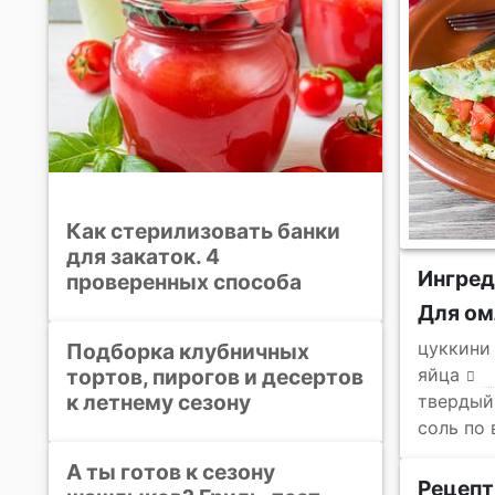
Как стерилизовать банки
для закаток. 4
Ингре
проверенных способа
Для ом
цуккини
Подборка клубничных
тортов, пирогов и десертов
яйца
к летнему сезону
твердый
соль по 
А ты готов к сезону
Рецепт