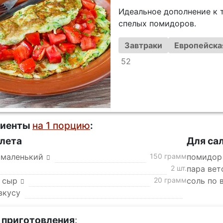
Идеальное дополнение к т
спелых помидоров.
Завтраки
Европейска
52
диенты
на 1 порцию
:
лета
Для са
 маленький
150 грамм
помидор
2 шт.
пара вет
 сыр
20 грамм
соль по 
вкусу
 приготовления
: