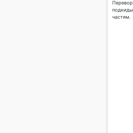
Перевора
подкидыв
частям.