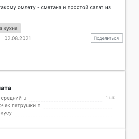
акому омлету - сметана и простой салат из
я кухня
02.08.2021
Поделиться
лата
 средний
1 шт.
очек петрушки
вкусу