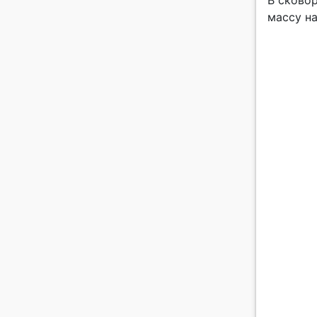
В сковор
массу н