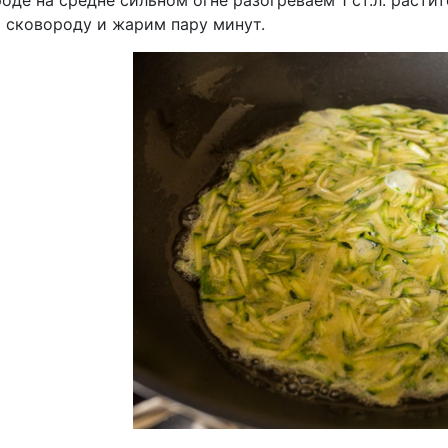
оде на средне сильном огне разогреваем 1 ст.л. раст
а сковороду и жарим пару минут.