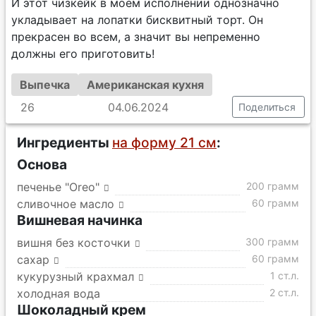
И этот чизкейк в моем исполнении однозначно
укладывает на лопатки бисквитный торт. Он
прекрасен во всем, а значит вы непременно
должны его приготовить!
Выпечка
Американская кухня
26
04.06.2024
Поделиться
Ингредиенты
на форму 21 см
:
Основа
печенье "Oreo"
200 грамм
сливочное масло
60 грамм
Вишневая начинка
вишня без косточки
300 грамм
сахар
60 грамм
кукурузный крахмал
1 ст.л.
холодная вода
2 ст.л.
Шоколадный крем