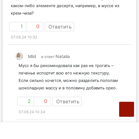
каком-либо элементе десерта, например, в муссе из
крем-чиза?
1
0
Ответить
07.06.24 10:32
Mild
Natalia
в ответ
Мусс я бы рекомендовала как раз не трогать –
печенье испортит всю его нежную текстуру.
Если сильно хочется, можно разделить пополам
шоколадную массу и в половину добавить орео.
2
0
Ответить
07.06.24 10:34
Marinka_
Mild
в ответ