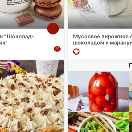
н “Шоколад-
Муссовое пирожное 
йя”
шоколадом и мараку