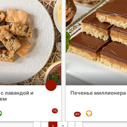
с лавандой и
Печенье миллионера
лем
1
2