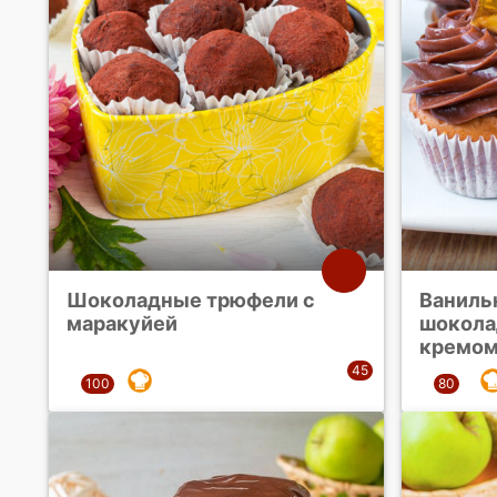
Шоколадные трюфели с
Ваниль
маракуйей
шокола
кремо