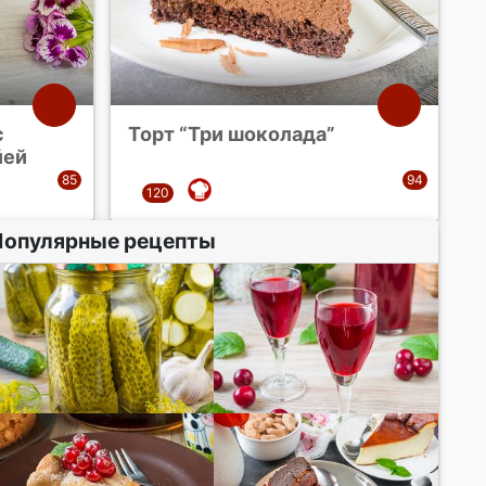
с
Торт “Три шоколада”
йей
Популярные рецепты