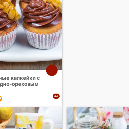
ные капкейки с
дно-ореховым
м