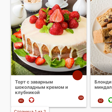
Торт с заварным
Блонди 
шоколадным кремом и
минда
клубникой
Страница 1 из 2