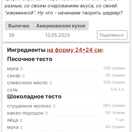
разные, со своим очарованием вкуса, со своей
"изюминкой". Ну что - начинаем творить шедевр?
Выпечка
Американская кухня
39
13.05.2025
Поделиться
Ингредиенты
на форму 24*24 см
:
Песочное тесто
мука
130 грамм
сахар
25 грамм
сливочное масло
100 грамм
соль
1/4 ч.л.
Шоколадное тесто
сгущенное молоко
380 грамм
какао-порошок
50 грамм
яйца
1 шт.
мука
40 грамм