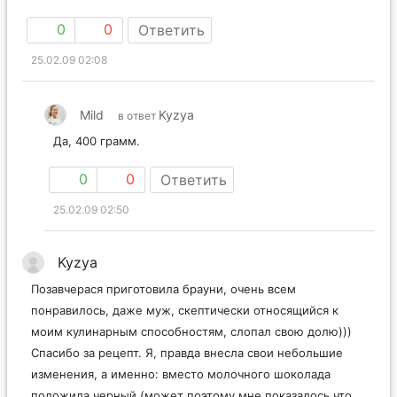
0
0
Ответить
25.02.09 02:08
Mild
Kyzya
в ответ
Да, 400 грамм.
0
0
Ответить
25.02.09 02:50
Kyzya
Позавчерася приготовила брауни, очень всем
понравилось, даже муж, скептически относящийся к
моим кулинарным способностям, слопал свою долю)))
Спасибо за рецепт. Я, правда внесла свои небольшие
изменения, а именно: вместо молочного шоколада
положила черный (может поэтому мне показалось что