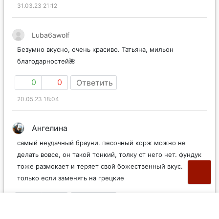
31.03.23 21:12
Luba6awolf
Безумно вкусно, очень красиво. Татьяна, мильон
благодарностей🌺
0
0
Ответить
20.05.23 18:04
Ангелина
самый неудачный брауни. песочный корж можно не
делать вовсе, он такой тонкий, толку от него нет. фундук
тоже размокает и теряет свой божественный вкус.
только если заменять на грецкие
0
0
Ответить
15.11.23 13:09