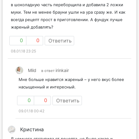
в шоколадную часть переборщила и добавила 2 ложки
муки. Тем не менее брауни ушли на ура сразу же. И как
всегда рецепт прост в приготовлении. А фундук лучше
жареный добавлять?
0
0
Ответить
08.01.18 23:25
Mild
irinkair
в ответ
Мне больше нравится жареный – у него вкус более
насыщенный и интересный.
0
0
Ответить
09.01.18 00:42
Кристина
Я немного отступила от рецепта, не было какао и