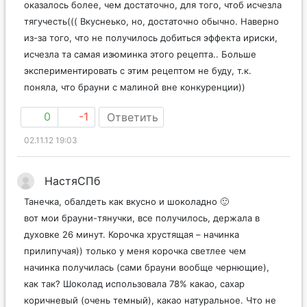
оказалось более, чем достаточно, для того, чтоб исчезла
тягучесть((( Вкуснеько, но, достаточно обычно. Наверно
из-за того, что не получилось добиться эффекта ириски,
исчезла та самая изюминка этого рецепта.. Больше
экспериментировать с этим рецептом не буду, т.к.
поняла, что брауни с малиной вне конкуренции))
0
-1
Ответить
02.11.12 19:03
НастяСПб
Танечка, обалдеть как вкусно и шоколадно 🙂
вот мои брауни-тянучки, все получилось, держала в
духовке 26 минут. Корочка хрустящая – начинка
прилипучая)) только у меня корочка светлее чем
начинка получилась (сами брауни вообще чернющие),
как так? Шоколад использовала 78% какао, сахар
коричневый (очень темный), какао натуральное. Что не