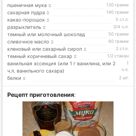
пшеничная мука
130 грамм
сахарная пудра
140 грамм
какао-порошок
5 ст.л.
разрыхлитель
3/4 ч.л.
темный или молочный шоколад
50 грамм
сливочное масло
60 грамм
кленовый или сахарный сироп
2 ст.л.
темный коричневый сахар
1/2 стакан
ванильная эссенция (или 1 г ванилина, или 2
1
ч.л.
ч.л. ванильного сахара)
белки
2 шт.
Рецепт приготовления
: