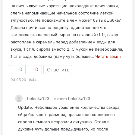
на очень вкусные хрустящие шоколадные печенюшки,
слегка напоминающие начальное состояние легкой
тягучостью. Не подскажите в чем может быть ошибка?
Делала почти все по рецепту, единственное что
заменила это кленовый сироп на сахарный (1:1), сахар
растоплен в карамель перед добавлением воды для
вкуса, 1 ст.л. сиропа вместо 2. С мукой не переборщила,
1 ст л воды добавила (дажу чуть больше
…
Читать весь »
0
0
Ответить
04.05.20 18:44
helenka123
helenka123
в ответ
Update: Небольшое убавление колличества сахара,
яйца большего размера, правильное колличесво
сиропа немного исправили ситуацию. Стоял в
духовке чуть дольше предыдущего, но после