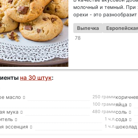
молочный и темный. При
орехи - это разнообразит
Выпечка
Европейская
78
диенты
на 30 штук
:
а
ое масло
250 грамм
коричне
100 грамм
яйца
ая мука
480 грамм
соль
итель
1 ч.л.
сода
ая эссенция
1 ч.л.
шоколад 