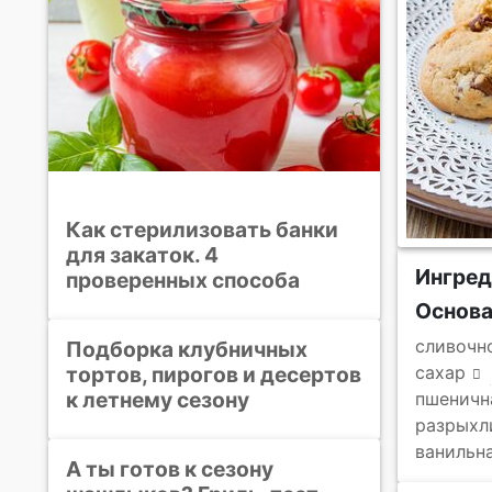
Как стерилизовать банки
для закаток. 4
Ингре
проверенных способа
Основ
сливочн
Подборка клубничных
тортов, пирогов и десертов
сахар
к летнему сезону
пшеничн
разрыхл
ванильн
А ты готов к сезону