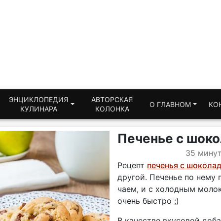
ЭНЦИКЛОПЕДИЯ
АВТОРСКАЯ
О ГЛАВНОМ
КО
КУЛИНАРА
КОЛОНКА
Печенье с шок
35 мину
Рецепт
печенья с шокола
другой. Печенье по нему 
чаем, и с холодным молок
очень быстро ;)
В качестве вкусовой доба