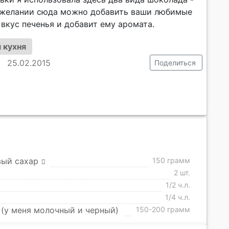
 желании сюда можно добавить ваши любимые
 вкус печенья и добавит ему аромата.
 кухня
25.02.2015
Поделиться
вый сахар
150 грамм
2 шт.
1/2 ч.л.
1/4 ч.л.
(у меня молочный и черный)
150-200 грамм