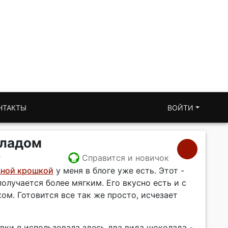
НТАКТЫ
ВОЙТИ
оладом
т
Справится и новичок
дной крошкой
у меня в блоге уже есть. Этот -
получается более мягким. Его вкусно есть и с
ом. Готовится все так же просто, исчезает
вки я использовала здесь два вида шоколада -