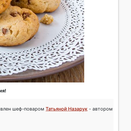
ия!
товлен шеф-поваром
Татьяной Назарук
- автором