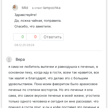
Mild
lampochka
в ответ
Здравствуйте!
Да, ложка чайная, поправила.
Спасибо, что заметили.
0
0
Ответить
08.12.25 09:24
Вера
я сама не любитель выпечки и равнодушна к печенью, в
основном пеку, когда иду в гости, всем так нравится, все
так хвалят и благодарят, что делаю это с большим
удовольствием. Пока моим фаворитом было арахисовое
печенье по степени восторгов. Но это печенье я ела
сама, это самое вкусное печенье в моей жизни, угостила
только одного человека и сегодня он мне рассказал. что
пришел в гости друг, и он к кофе поставил это печенье и