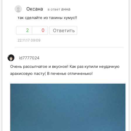
Оксана
анна
в ответ
так сделайте из тахины хумус!!
2
0
Ответить
22.11.17 09:09
id7777024
Очень рассыпчатое и вкусное! Как раз купили неудачную
арахисовую пасту( В печенье отличненько!