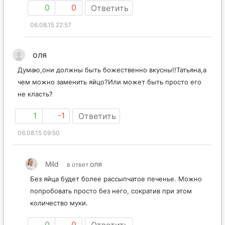
0
0
Ответить
06.08.15 22:57
оля
Думаю,они должны быть божественно вкусны!!Татьяна,а
чем можно заменить яйцо?Или может быть просто его
не класть?
1
-1
Ответить
06.08.15 09:50
Mild
оля
в ответ
Без яйца будет более рассыпчатое печенье. Можно
попробовать просто без него, сократив при этом
количество муки.
0
0
Ответить