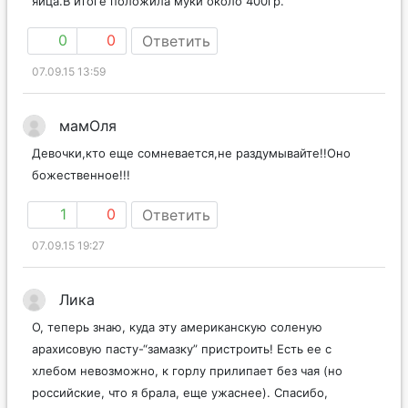
яйца.В итоге положила муки около 400гр.
0
0
Ответить
07.09.15 13:59
мамОля
Девочки,кто еще сомневается,не раздумывайте!!Оно
божественное!!!
1
0
Ответить
07.09.15 19:27
Лика
О, теперь знаю, куда эту американскую соленую
арахисовую пасту-“замазку” пристроить! Есть ее с
хлебом невозможно, к горлу прилипает без чая (но
российские, что я брала, еще ужаснее). Спасибо,