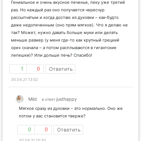
Гениальное и очень вкусное печенье, пеку уже третий
раз. Но каждый раз оно получается чересчур
рассыпчатым и когда достаю из духовки – как-будто
даже недопеченным (оно прям мягкое). Что я делаю не
так? Может, нужно давать больше муки или делать
меньше размер (у меня где-то как крупный грецкий
орех сначала – а потом расплываются в гигантские
лепешки)? Или дольше печь? Спасибо!
1
0
Ответить
30.04.21 13:52
Mild
justhappy
в ответ
Мягкое сразу из духовки – это нормально. Оно же
потом у вас становится тверже?
0
0
Ответить
30.04.21 15:30