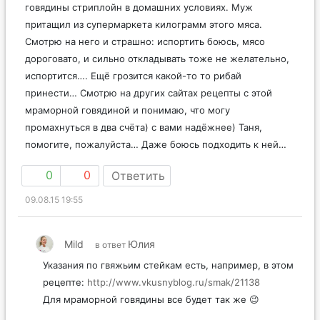
говядины стриплойн в домашних условиях. Муж
притащил из супермаркета килограмм этого мяса.
Смотрю на него и страшно: испортить боюсь, мясо
дороговато, и сильно откладывать тоже не желательно,
испортится…. Ещё грозится какой-то то рибай
принести… Смотрю на других сайтах рецепты с этой
мраморной говядиной и понимаю, что могу
промахнуться в два счёта) с вами надёжнее) Таня,
помогите, пожалуйста… Даже боюсь подходить к ней…
0
0
Ответить
09.08.15 19:55
Mild
Юлия
в ответ
Указания по гвяжьим стейкам есть, например, в этом
рецепте:
http://www.vkusnyblog.ru/smak/21138
Для мраморной говядины все будет так же 😉