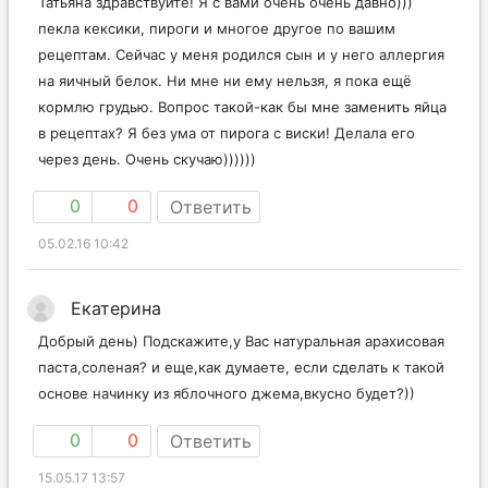
Татьяна здравствуйте! Я с вами очень очень давно)))
пекла кексики, пироги и многое другое по вашим
рецептам. Сейчас у меня родился сын и у него аллергия
на яичный белок. Ни мне ни ему нельзя, я пока ещё
кормлю грудью. Вопрос такой-как бы мне заменить яйца
в рецептах? Я без ума от пирога с виски! Делала его
через день. Очень скучаю))))))
0
0
Ответить
05.02.16 10:42
Екатерина
Добрый день) Подскажите,у Вас натуральная арахисовая
паста,соленая? и еще,как думаете, если сделать к такой
основе начинку из яблочного джема,вкусно будет?))
0
0
Ответить
15.05.17 13:57