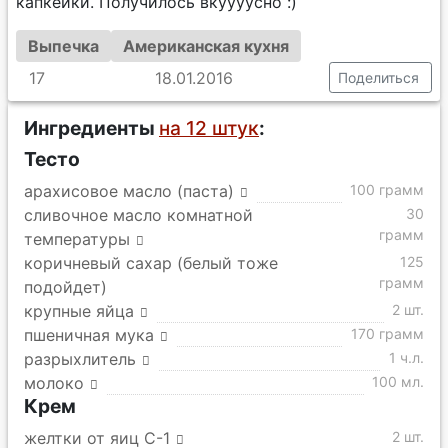
капкейки. Получилось вкуууусно :)
Выпечка
Американская кухня
17
18.01.2016
Поделиться
Ингредиенты
на 12 штук
:
Тесто
арахисовое масло (паста)
100 грамм
сливочное масло комнатной
30
грамм
температуры
коричневый сахар (белый тоже
125
грамм
подойдет)
крупные яйца
2 шт.
пшеничная мука
170 грамм
разрыхлитель
1 ч.л.
молоко
100 мл.
Крем
желтки от яиц С-1
2 шт.