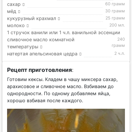
сахар
60 грамм
мёд
30 грамм
кукурузный крахмал
25 грамм
молоко
200 мл.
1 стручок ванили или 1 ч.л. ванильной эссенции
сливочное масло комнатной
240
грамм
температуры
натертая апельсиновая цедра
2 ч.л.
Рецепт приготовления
:
Готовим кексы.
Кладем в чашу миксера сахар,
арахисовое и сливочное масло. Взбиваем до
однородности. По одному добавляем яйца,
хорошо взбивая после каждого.