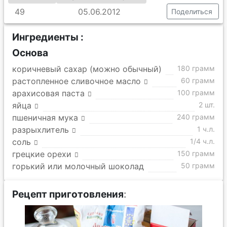
49
05.06.2012
Поделиться
Ингредиенты :
Основа
коричневый сахар (можно обычный)
180 грамм
растопленное сливочное масло
60 грамм
арахисовая паста
100 грамм
яйца
2 шт.
пшеничная мука
240 грамм
разрыхлитель
1 ч.л.
соль
1/4 ч.л.
грецкие орехи
150 грамм
горький или молочный шоколад
50 грамм
Рецепт приготовления
: