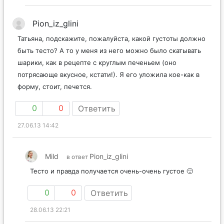
Pion_iz_glini
Татьяна, подскажите, пожалуйста, какой густоты должно
быть тесто? А то у меня из него можно было скатывать
шарики, как в рецепте с круглым печеньем (оно
потрясающе вкусное, кстати!). Я его уложила кое-как в
форму, стоит, печется.
0
0
Ответить
27.06.13 14:42
Mild
Pion_iz_glini
в ответ
Тесто и правда получается очень-очень густое 🙂
0
0
Ответить
28.06.13 22:21