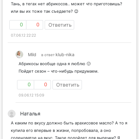
Тань, в тегах нет абрикосов.. может что приготовишь?
или вы их тоже так съедаете? 😉
0
0
Ответить
07.06.12 22:22
Mild
klub-nika
в ответ
Абрикосы вообще одна я люблю 🙂
Пойдет сезон – что-нибудь придумаем.
0
0
Ответить
09.06.12 15:09
Наталья
А каким по вкусу должно быть арахисовое масло? А то я
купила его впервые в жизни, попробовала, а оно
соленоватое на вкус. Такое подойдет для выпечки? Я