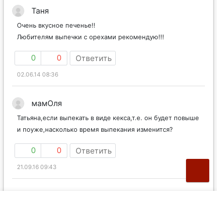
Таня
Очень вкусное печенье!!
Любителям выпечки с орехами рекомендую!!!
0
0
Ответить
02.06.14 08:36
мамОля
Татьяна,если выпекать в виде кекса,т.е. он будет повыше
и поуже,насколько время выпекания изменится?
0
0
Ответить
21.09.16 09:43
Mild
мамОля
в ответ
Кекс будет печься минут 50-60.