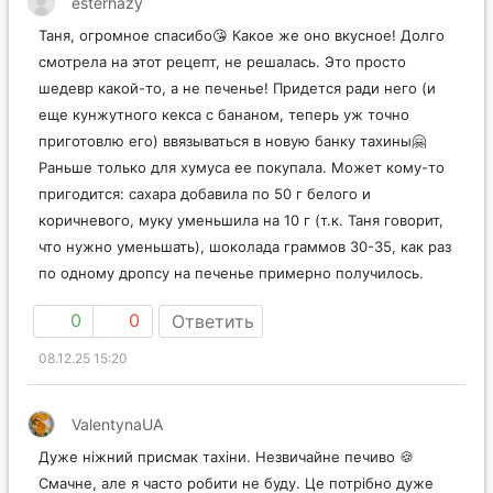
esterhazy
Таня, огромное спасибо😘 Какое же оно вкусное! Долго
смотрела на этот рецепт, не решалась. Это просто
шедевр какой-то, а не печенье! Придется ради него (и
еще кунжутного кекса с бананом, теперь уж точно
приготовлю его) ввязываться в новую банку тахины🤗
Раньше только для хумуса ее покупала. Может кому-то
пригодится: сахара добавила по 50 г белого и
коричневого, муку уменьшила на 10 г (т.к. Таня говорит,
что нужно уменьшать), шоколада граммов 30-35, как раз
по одному дропсу на печенье примерно получилось.
0
0
Ответить
08.12.25 15:20
ValentynaUA
Дуже ніжний присмак тахіни. Незвичайне печиво 🍪
Смачне, але я часто робити не буду. Це потрібно дуже