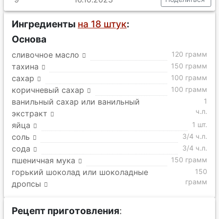
Ингредиенты
на 18 штук
:
Основа
сливочное масло
120 грамм
тахина
150 грамм
сахар
100 грамм
коричневый сахар
100 грамм
ванильный сахар или ванильный
1
ч.л.
экстракт
яйца
1 шт.
соль
3/4 ч.л.
сода
3/4 ч.л.
пшеничная мука
150 грамм
горький шоколад или шоколадные
150
грамм
дропсы
Рецепт приготовления
: