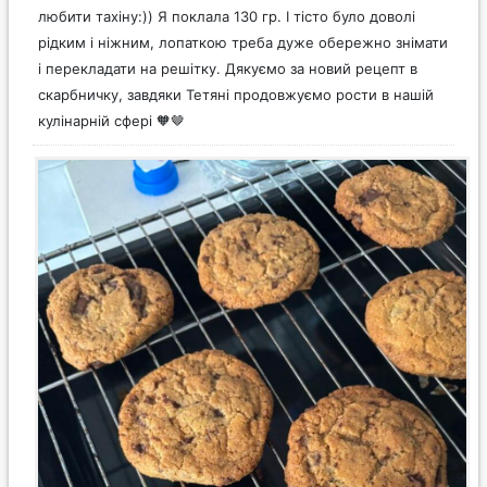
любити тахіну:)) Я поклала 130 гр. І тісто було доволі
рідким і ніжним, лопаткою треба дуже обережно знімати
і перекладати на решітку. Дякуємо за новий рецепт в
скарбничку, завдяки Тетяні продовжуємо рости в нашій
кулінарній сфері 🧡🤎