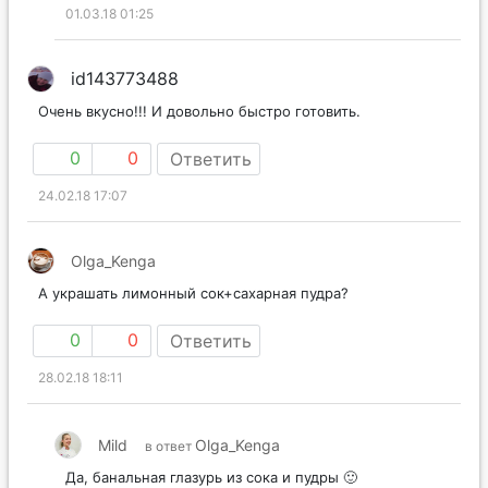
01.03.18 01:25
id143773488
Очень вкусно!!! И довольно быстро готовить.
0
0
Ответить
24.02.18 17:07
Olga_Kenga
А украшать лимонный сок+сахарная пудра?
0
0
Ответить
28.02.18 18:11
Mild
Olga_Kenga
в ответ
Да, банальная глазурь из сока и пудры 🙂