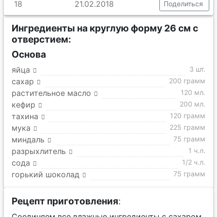
18
21.02.2018
Поделиться
Ингредиенты на круглую форму 26 см с
отверстием:
Основа
яйца
3 шт.
сахар
200 грамм
растительное масло
120 мл.
кефир
200 мл.
тахина
120 грамм
мука
225 грамм
миндаль
75 грамм
разрыхлитель
1 ч.л.
сода
1/2 ч.л.
горький шоколад
75 грамм
Рецепт приготовления
:
Соединяем все влажные ингредиенты с сахаром