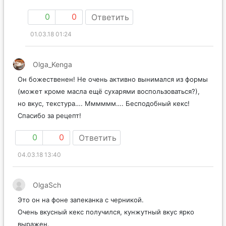
0
0
Ответить
01.03.18 01:24
Olga_Kenga
Он божественен! Не очень активно вынимался из формы
(может кроме масла ещё сухарями воспользоваться?),
но вкус, текстура…. Мммммм…. Бесподобный кекс!
Спасибо за рецепт!
0
0
Ответить
04.03.18 13:40
OlgaSch
Это он на фоне запеканка с черникой.
Очень вкусный кекс получился, кунжутный вкус ярко
выражен.