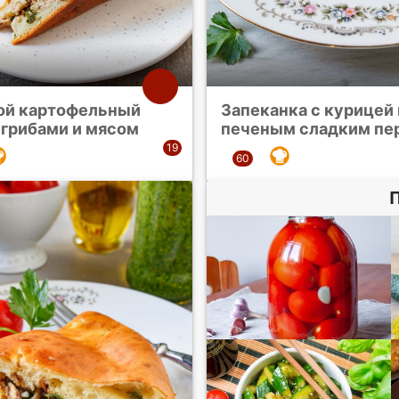
ой картофельный
Запеканка с курицей 
 грибами и мясом
печеным сладким пе