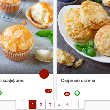
е маффины
Сырные сконы
1
2
3
4
5