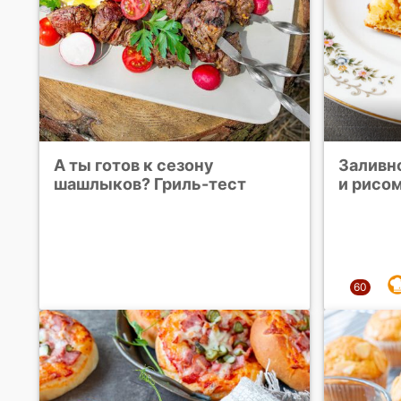
А ты готов к сезону
Заливн
шашлыков? Гриль-тест
и рисо