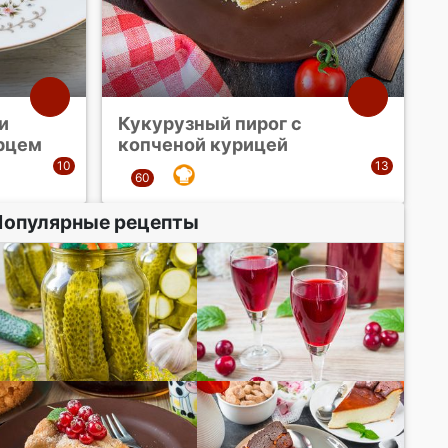
и
Кукурузный пирог с
рцем
копченой курицей
Популярные рецепты