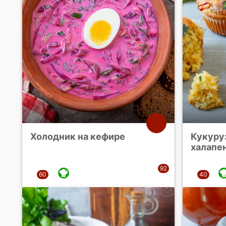
Холодник на кефире
Кукуру
халапе