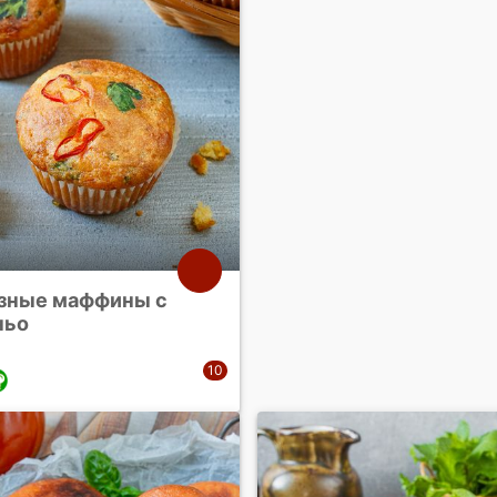
зные маффины с
ньо