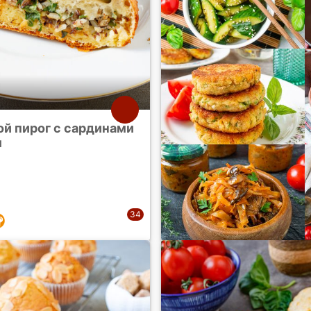
ой пирог с сардинами
м