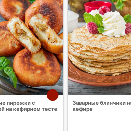
е пирожки с
Заварные блинчики н
ой на кефирном тесте
кефире