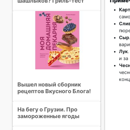
Примеч
шашлыков? Гриль-тест
Кар
само
Сли
пюре
Сыр
вари
Лук
и за
Чес
чесн
конц
Вышел новый сборник
рецептов Вкусного Блога!
На бегу о Грузии. Про
замороженные ягоды