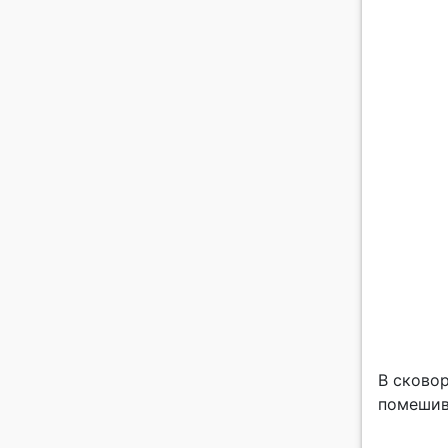
В сковор
помешива