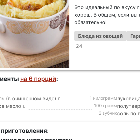
Это идеальный по вкусу га
хорош. В общем, если вы 
обязательно!
Блюда из овощей
Гар
24
диенты
на 6 порций
:
а
ль (в очищенном виде)
1 килограмм
луковица
ое масло
100 грамм
полутвер
2 зубчик
соль по 
 приготовления
: