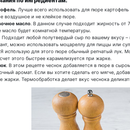
ания по ингредиентам:
тофель
. Лучше всего использовать для пюре картофел
е воздушное и не клейкое пюре.
вочное масло
. В данном случае подходит жирность от 
 масло будет комнатной температуры.
. Подходит любой полутвердый сыр по вашему вкусу – г
ант, можно использовать моцареллу для пиццы или сул
. Я использую для этого пюре обычный репчатый лук. М
 счет этого быстрее карамелизуется при жарке.
нок
. В этом рецепте чеснок добавляется в пюре в сыро
очный аромат. Если вы хотите сделать его мягче, доба
е жарки. Термообработка делает вкус чеснока деликат