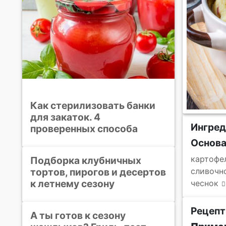
Как стерилизовать банки
для закаток. 4
Ингре
проверенных способа
Основ
картофе
Подборка клубничных
тортов, пирогов и десертов
сливочн
к летнему сезону
чеснок
Рецепт
А ты готов к сезону