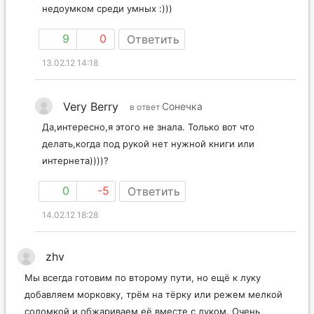
недоумком среди умных :)))
9
0
Ответить
13.02.12 14:18
Very Berry
Сонечка
в ответ
Да,интересно,я этого не знала. Только вот что
делать,когда под рукой нет нужной книги или
интернета))))?
0
-5
Ответить
14.02.12 18:28
zhv
Мы всегда готовим по второму пути, но ещё к луку
добавляем морковку, трём на тёрку или режем мелкой
соломкой и обжариваем её вместе с луком. Очень