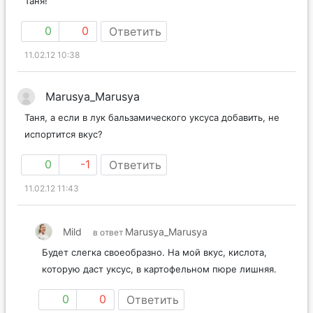
Таня!
0
0
Ответить
11.02.12 10:38
Marusya_Marusya
Таня, а если в лук бальзамического уксуса добавить, не
испортится вкус?
0
-1
Ответить
11.02.12 11:43
Mild
Marusya_Marusya
в ответ
Будет слегка своеобразно. На мой вкус, кислота,
которую даст уксус, в картофельном пюре лишняя.
0
0
Ответить