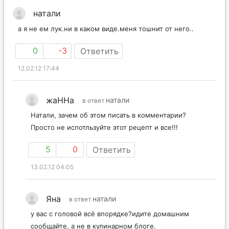
натали
а я не ем лук.ни в каком виде.меня тошнит от него..
0
-3
Ответить
12.02.12 17:44
жаННа
натали
в ответ
Натали, зачем об этом писать в комментарии?
Просто не испотльзуйте этот рецепт и все!!!
5
0
Ответить
13.02.12 04:05
Яна
натали
в ответ
у вас с головой всё впорядке?идите домашним
сообщайте, а не в кулинарном блоге.