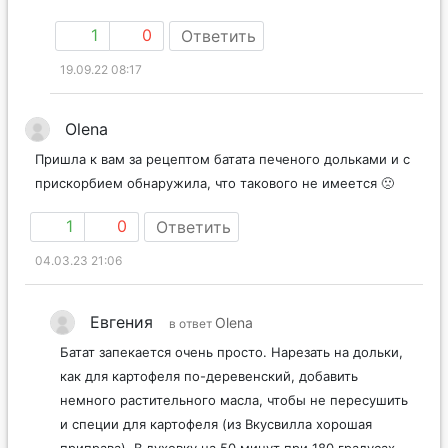
1
0
Ответить
19.09.22 08:17
Olena
Пришла к вам за рецептом батата печеного дольками и с
прискорбием обнаружила, что такового не имеется 🙁
1
0
Ответить
04.03.23 21:06
Евгения
Olena
в ответ
Батат запекается очень просто. Нарезать на дольки,
как для картофеля по-деревенский, добавить
немного растительного масла, чтобы не пересушить
и специи для картофеля (из Вкусвилла хорошая
приправа). В духовку на 50 минут при 180 градусах.