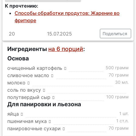
К прочтению:
Способы обработки продутов: Жарение во
фритюре
20
15.07.2025
Поделиться
Ингредиенты
на 6 порций
:
Основа
очищенный картофель
500 грамм
сливочное масло
70 грамм
молоко
30 мл.
соль по вкусу
полутвердый сыр
100 грамм
Для панировки и льезона
яйца
1 шт.
пшеничная мука
1 ст.л.
панировочные сухари
70 грамм