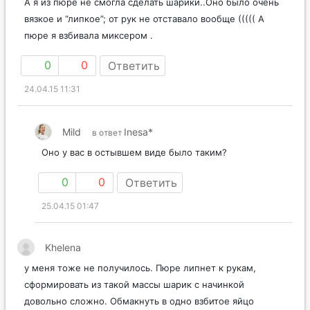
А я из пюре не смогла сделать шарики..Оно было очень
вязкое и “липкое”; от рук не отставало вообще ((((( А
пюре я взбивала миксером .
0
0
Ответить
24.04.15 11:31
Mild
Inesa*
в ответ
Оно у вас в остывшем виде было таким?
0
0
Ответить
25.04.15 01:47
Khelena
у меня тоже не получилось. Пюре липнет к рукам,
сформировать из такой массы шарик с начинкой
довольно сложно. Обмакнуть в одно взбитое яйцо