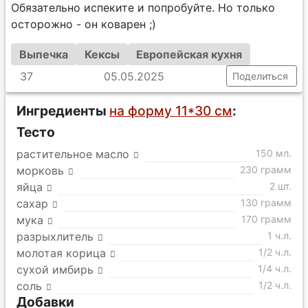
Обязательно испеките и попробуйте. Но только
осторожно - он коварен ;)
Выпечка
Кексы
Европейская кухня
37
05.05.2025
Поделиться
Ингредиенты
на форму 11*30 см
:
Тесто
растительное масло
150 мл.
морковь
230 грамм
яйца
2 шт.
сахар
130 грамм
мука
170 грамм
разрыхлитель
1 ч.л.
молотая корица
1/2 ч.л.
сухой имбирь
1/4 ч.л.
соль
1/2 ч.л.
Добавки