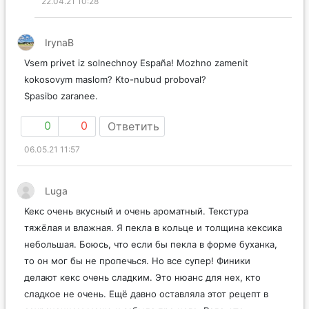
22.04.21 10:28
IrynaB
Vsem privet iz solnechnoy España! Mozhno zamenit
kokosovym maslom? Kto-nubud proboval?
Spasibo zaranee.
0
0
Ответить
06.05.21 11:57
Luga
Кекс очень вкусный и очень ароматный. Текстура
тяжёлая и влажная. Я пекла в кольце и толщина кексика
небольшая. Боюсь, что если бы пекла в форме буханка,
то он мог бы не пропечься. Но все супер! Финики
делают кекс очень сладким. Это нюанс для нех, кто
сладкое не очень. Ещё давно оставляла этот рецепт в