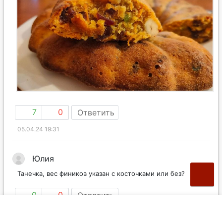
7
0
Ответить
05.04.24 19:31
Юлия
Танечка, вес фиников указан с косточками или без?
0
0
Ответить
21.05.24 17:09