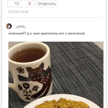
13
0
Ответить
21.07.20 13:33
_yana_
отличный!? p.s. мне захотелось его с молочком)