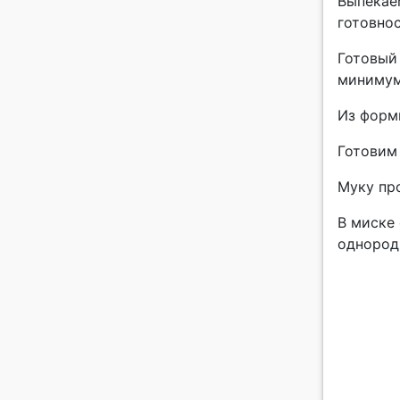
Выпекаем
готовно
Готовый
минимум 
Из форм
Готовим
Муку пр
В миске
однород