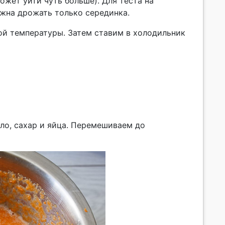
ожет уйти чуть больше). Для теста на
лжна дрожать только серединка.
ой температуры. Затем ставим в холодильник
ло, сахар и яйца. Перемешиваем до