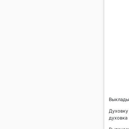
Выклады
Духовку 
духовка 