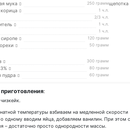
ая мука
250 грамм
щепотка
 корица
1 ч.л.
2/3 ч.л.
итель
1 ч.л.
1 ч.л.
 сиропе
120 грамм
 орехи
50 грамм
з
300 грамм
33%
80 грамм
я пудра
60 грамм
 приготовления
:
чизкейк.
натной температуры взбиваем на медленной скорости 
По одному вводим яйца, добавляем ванилин. При этом 
ия – достаточно просто однородности массы.