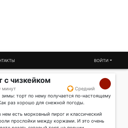
НТАКТЫ
ВОЙТИ
 с чизкейком
0 минут
Средний
я зимы: торт по нему получается по-настоящему
ак раз хорошо для снежной погоды.
 в нем есть морковный пирог и классический
роли прослойки между коржами. И это очень
удете резать готовый торт на порции,