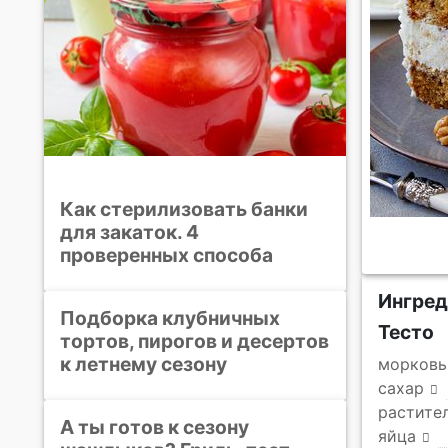
Как стерилизовать банки
для закаток. 4
проверенных способа
Ингре
Подборка клубничных
Тесто
тортов, пирогов и десертов
к летнему сезону
морковь
сахар
растите
А ты готов к сезону
яйца