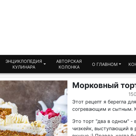
ЭНЦИКЛОПЕДИЯ
АВТОРСКАЯ
О ГЛАВНОМ
КО
КУЛИНАРА
КОЛОНКА
Морковный торт
15
Этот рецепт я берегла дл
согревающим и сытным. К
Это торт "два в одном" -
чизкейк, выступающий в 
вкусно :) Правда, когда б