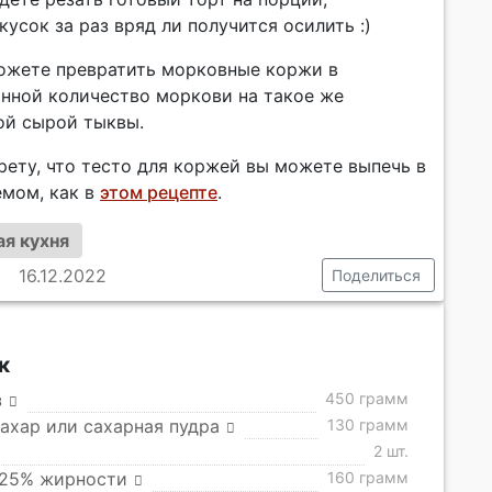
кусок за раз вряд ли получится осилить :)
можете превратить морковные коржи в
анной количество моркови на такое же
ой сырой тыквы.
рету, что тесто для коржей вы можете выпечь в
емом, как в
этом рецепте
.
я кухня
16.12.2022
Поделиться
к
з
450 грамм
ахар или сахарная пудра
130 грамм
2 шт.
 25% жирности
160 грамм