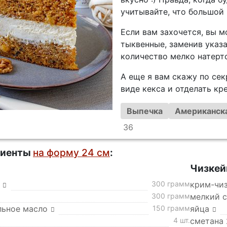
учитывайте, что большой 
Если вам захочется, вы 
тыквенные, заменив указ
количество мелко натерт
А еще я вам скажу по сек
виде кекса и отделать кр
Выпечка
Американска
36
диенты
на форму 24 см
:
Чизкей
300 грамм
крим-чи
300 грамм
мелкий с
льное масло
150 грамм
яйца
4 шт.
сметана