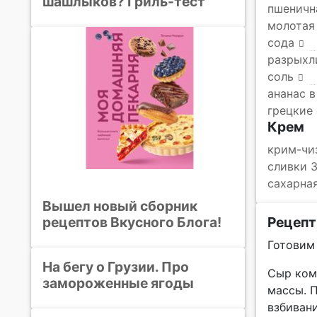
шашлыков? Гриль-тест
пшеничн
молотая
сода
разрыхл
соль
ананас в
грецкие
Крем
крим-чи
сливки 
сахарна
Вышел новый сборник
рецептов Вкусного Блога!
Рецепт
Готовим 
На бегу о Грузии. Про
Сыр ком
замороженные ягоды
массы. 
взбиван