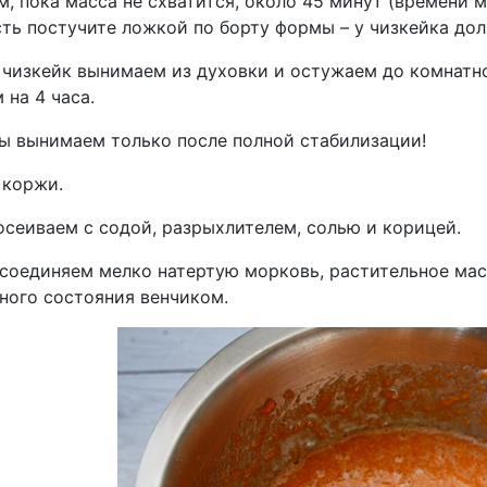
, пока масса не схватится, около 45 минут (времени м
сть постучите ложкой по борту формы – у чизкейка до
 чизкейк вынимаем из духовки и остужаем до комнатн
на 4 часа.
ы вынимаем только после полной стабилизации!
 коржи.
осеиваем с содой, разрыхлителем, солью и корицей.
 соединяем мелко натертую морковь, растительное мас
ного состояния венчиком.