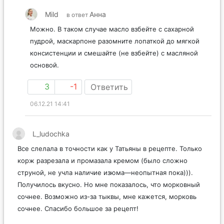
Mild
Анна
в ответ
Можно. В таком случае масло взбейте с сахарной
пудрой, маскарпоне разомните лопаткой до мягкой
консистенции и смешайте (не взбейте) с масляной
основой.
3
-1
Ответить
06.12.21 14:41
L_ludochka
Все слелала в точности как у Татьяны в рецепте. Только
корж разрезала и промазала кремом (было сложно
струной, не учла наличие изюма—неопытная пока))).
Получилось вкусно. Но мне показалось, что морковный
сочнее. Возможно из-за тыквы, мне кажется, морковь
сочнее. Спасибо большое за рецепт!