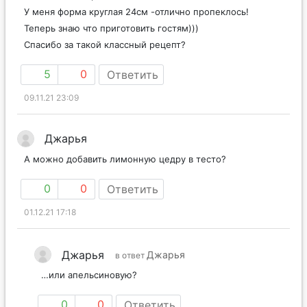
У меня форма круглая 24см -отлично пропеклось!
Теперь знаю что приготовить гостям)))
Спасибо за такой классный рецепт?
5
0
Ответить
09.11.21 23:09
Джарья
А можно добавить лимонную цедру в тесто?
0
0
Ответить
01.12.21 17:18
Джарья
Джарья
в ответ
…или апельсиновую?
0
0
Ответить