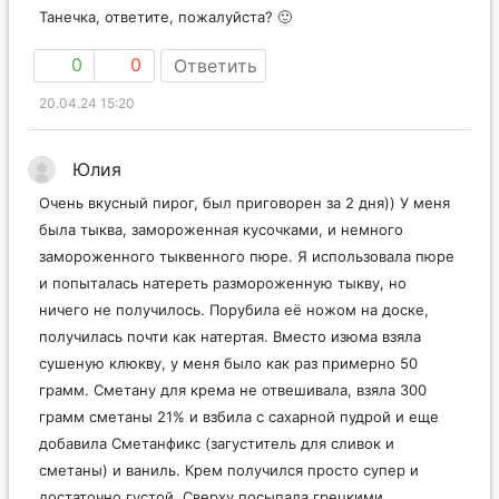
Танечка, ответите, пожалуйста? 🙂
0
0
Ответить
20.04.24 15:20
Юлия
Очень вкусный пирог, был приговорен за 2 дня)) У меня
была тыква, замороженная кусочками, и немного
замороженного тыквенного пюре. Я использовала пюре
и попыталась натереть размороженную тыкву, но
ничего не получилось. Порубила её ножом на доске,
получилась почти как натертая. Вместо изюма взяла
сушеную клюкву, у меня было как раз примерно 50
грамм. Сметану для крема не отвешивала, взяла 300
грамм сметаны 21% и взбила с сахарной пудрой и еще
добавила Сметанфикс (загуститель для сливок и
сметаны) и ваниль. Крем получился просто супер и
достаточно густой. Сверху посыпала грецкими