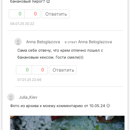
банановый пирог? 😉
0
0
Ответить
06.01.25 20:22
Anna Beloglazova
Anna Beloglazova
в ответ
Сама себе отвечу, что крем отлично пошел с
банановым кексом. Гости смели)))
0
0
Ответить
07.01.25 22:46
Julia_Kiev
Фото из архива к моему комментарию от 10.05.24 🙂