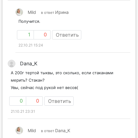
Mild
Ирина
в ответ
Получится.
1
0
Ответить
22.10.21 15:24
Dana_K
А 200г тертой тыквы, это сколько, если стаканами
мерить? Стакан?
Увы, сейчас под рукой нет весов(
0
0
Ответить
21.10.21 23:31
Mild
Dana_K
в ответ