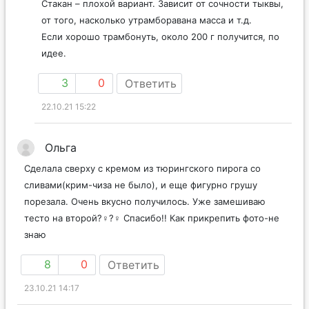
Стакан – плохой вариант. Зависит от сочности тыквы,
от того, насколько утрамборавана масса и т.д.
Если хорошо трамбонуть, около 200 г получится, по
идее.
3
0
Ответить
22.10.21 15:22
Ольга
Сделала сверху с кремом из тюрингского пирога со
сливами(крим-чиза не было), и еще фигурно грушу
порезала. Очень вкусно получилось. Уже замешиваю
тесто на второй?‍♀️?‍♀️ Спасибо!! Как прикрепить фото-не
знаю
8
0
Ответить
23.10.21 14:17