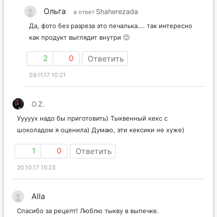
Ольга
Shaherezada
в ответ
Да, фото без разреза это печалька…. так интересно
как продукт выглядит внутри 🙂
2
0
Ответить
09.11.17 10:21
O.Z.
Ууууух надо бы приготовить) Тыквенный кекс с
шоколадом я оценила) Думаю, эти кексики не хуже)
1
0
Ответить
20.10.17 15:23
Alla
Спасибо за рецепт! Люблю тыкву в выпечке.