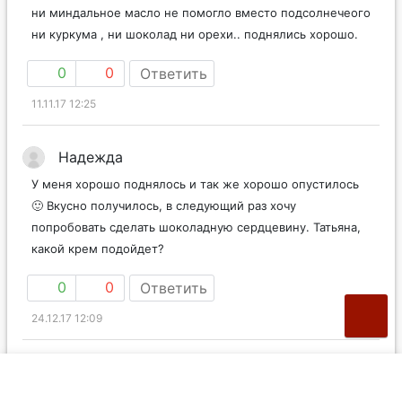
ни миндальное масло не помогло вместо подсолнечеого
ни куркума , ни шоколад ни орехи.. поднялись хорошо.
0
0
Ответить
11.11.17 12:25
Надежда
У меня хорошо поднялось и так же хорошо опустилось
🙂 Вкусно получилось, в следующий раз хочу
попробовать сделать шоколадную сердцевину. Татьяна,
какой крем подойдет?
0
0
Ответить
24.12.17 12:09
Mild
Надежда
в ответ
Вы хотите сделать начинку из крема в уже готовых