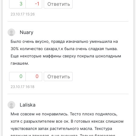
3
-1
Ответить
23.10.17 15:26
Nuary
Было очень вкусно, правда изначально уменьшила на
30% количество сахара,т.к была очень сладкая тыква.
Еще некоторые маффины сверху покрыла шоколадным
ганашем.
0
0
Ответить
23.10.17 16:18
Laliska
Мне совсем не понравились. Тесто плохо поднялось,
хотя с разрыхлителем все ок. В готовых кексах слишком
чувствовался запах растительного масла. Текстура
влажная и тяжелая, я не оценила. Только благодаря