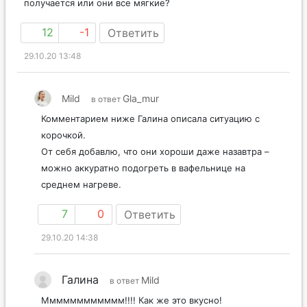
получается или они все мягкие?
12
-1
Ответить
29.10.20 13:48
Mild
Gla_mur
в ответ
Комментарием ниже Галина описала ситуацию с
корочкой.
От себя добавлю, что они хороши даже назавтра –
можно аккуратно подогреть в вафельнице на
среднем нагреве.
7
0
Ответить
29.10.20 14:38
Галина
Mild
в ответ
Мммммммммммм!!!! Как же это вкусно!