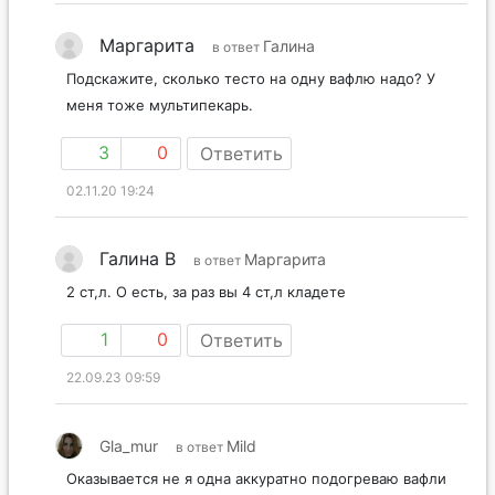
Маргарита
Галина
в ответ
Подскажите, сколько тесто на одну вафлю надо? У
меня тоже мультипекарь.
3
0
Ответить
02.11.20 19:24
Галина В
Маргарита
в ответ
2 ст,л. О есть, за раз вы 4 ст,л кладете
1
0
Ответить
22.09.23 09:59
Gla_mur
Mild
в ответ
Оказывается не я одна аккуратно подогреваю вафли