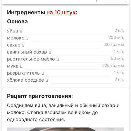
Ингредиенты
на 10 штук
:
Основа
яйца
2 шт.
молоко
200 мл.
сахар
80 грамм
ванильный сахар
1 ч.л.
растительное масло
50 мл.
мука
225 грамм
разрыхлитель
1 ч.л.
яблоко среднее
2 шт.
Рецепт приготовления
:
Соединяем яйца, ванильный и обычный сахар и
молоко. Слегка взбиваем венчиком до
однородного состояния.