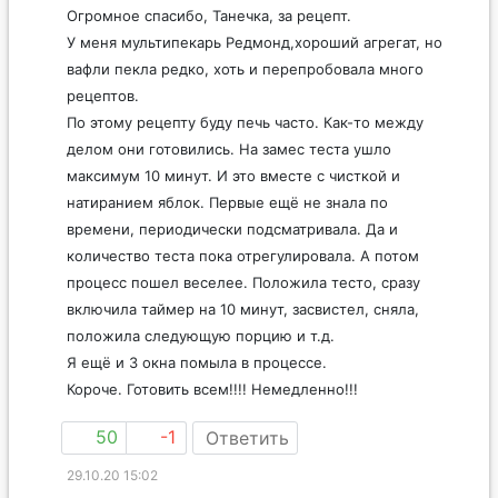
Огромное спасибо, Танечка, за рецепт.
У меня мультипекарь Редмонд,хороший агрегат, но
вафли пекла редко, хоть и перепробовала много
рецептов.
По этому рецепту буду печь часто. Как-то между
делом они готовились. На замес теста ушло
максимум 10 минут. И это вместе с чисткой и
натиранием яблок. Первые ещё не знала по
времени, периодически подсматривала. Да и
количество теста пока отрегулировала. А потом
процесс пошел веселее. Положила тесто, сразу
включила таймер на 10 минут, засвистел, сняла,
положила следующую порцию и т.д.
Я ещё и 3 окна помыла в процессе.
Короче. Готовить всем!!!! Немедленно!!!
50
-1
Ответить
29.10.20 15:02