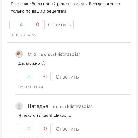
P.s.: спасибо за новый рецепт вафель! Всегда готовлю
только по вашим рецептам
4
0
Ответить
31.10.20 14:55
Mild
kristinasoliar
в ответ
Да, можно 🙂
5
-1
Ответить
02.11.20 11:44
Натадья
kristinasoliar
в ответ
Я пеку с тыквой! Шикарно
0
0
Ответить