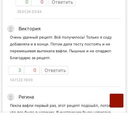
0
0
Ответить
25.01.24 03:44
Виктория
Очень удачный рецепт. Всё получилось! Только я соду
добавляла и в конце. Потом дала тесту постоять и не
перемешивая выпекала вафли. Пышные и не опадают.
Благодарю за рецепт.
3
0
Ответить
14.11.23 19:00
Регина
Пекла вафли первый раз, этот рецепт подошёл, потому
что все было в наличии. В инструкции было написано
смазывать форму маслом, ничего не прилипло.
Получились вкусными в меру мягкими и даже немного с