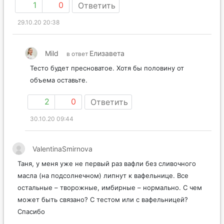
1
0
Ответить
29.10.20 20:38
Mild
Елизавета
в ответ
Тесто будет пресноватое. Хотя бы половину от
объема оставьте.
2
0
Ответить
30.10.20 09:44
ValentinaSmirnova
Таня, у меня уже не первый раз вафли без сливочного
масла (на подсолнечном) липнут к вафельнице. Все
остальные – творожные, имбирные – нормально. С чем
может быть связано? С тестом или с вафельницей?
Спасибо