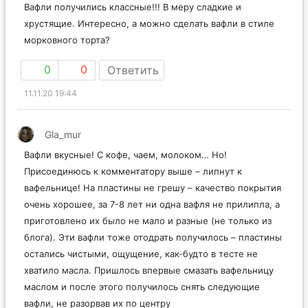
Вафли получились классные!!! В меру сладкие и
хрустящие. Интересно, а можно сделать вафли в стиле
морковного торта?
0
0
Ответить
11.11.20 19:44
Gla_mur
Вафли вкусные! С кофе, чаем, молоком… Но!
Присоединюсь к комментатору выше – липнут к
вафельнице! На пластины не грешу – качество покрытия
очень хорошее, за 7-8 лет ни одна вафля не прилипла, а
приготовлено их было не мало и разные (не только из
блога). Эти вафли тоже отодрать получилось – пластины
остались чистыми, ощущение, как-будто в тесте не
хватило масла. Пришлось впервые смазать вафельницу
маслом и после этого получилось снять следующие
вафли, не разорвав их по центру