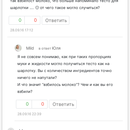
так взбилост молоко, что больше напоминало тесто для
шарлотки …. 🙁 от чего такое могло случиться?
0
0
Ответить
28.09.16 17:12
Mild
Юля
в ответ
Я не совсем понимаю, как при таких пропорциях
муки и жидкости могло получиться тесто как на
шарлотку. Вы с количеством ингредиентов точно
ничего не напутали?
И что значит “взбилось молоко”? Чем и как вы его
взбили?
0
0
Ответить
28.09.16 22:39