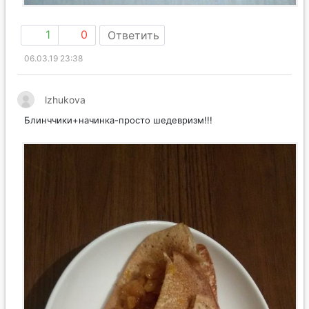
1
0
Ответить
06.03.19 23:38
lzhukova
Блинччики+начинка-просто шедевризм!!!