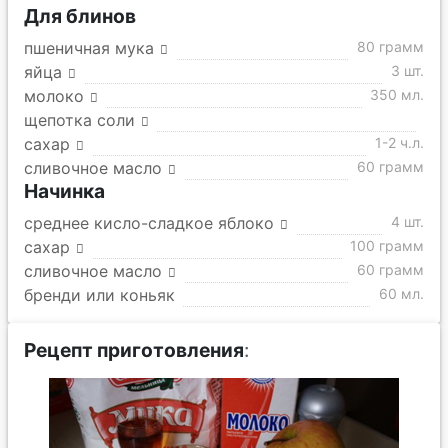
Для блинов
пшеничная мука
80 грамм
яйца
3 шт.
молоко
350 мл.
щепотка соли
сахар
1-2 ч.л.
сливочное масло
60 грамм
Начинка
среднее кисло-сладкое яблоко
4 шт.
сахар
100 грамм
сливочное масло
60 грамм
бренди или коньяк
60 мл.
Рецепт приготовления
: