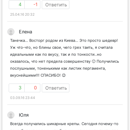
4
-1
Ответить
25.04.16 20:32
Елена
Танечка… Восторг родом из Киева… Это просто шедевр!
Уж что-что, но блины свои, чего грех таить, я считала
идеальными как по вкусу, так и по тонкости..но
оказалось, что нет предела совершенству 🙂 Получились
послушными, тоненькими как листик пергамента,
вкуснейшими!!! СПАСИБО! 😉
3
0
Ответить
03.09.16 23:44
Юля
Всегда получались шикарные крепы. Сегодня почему-то