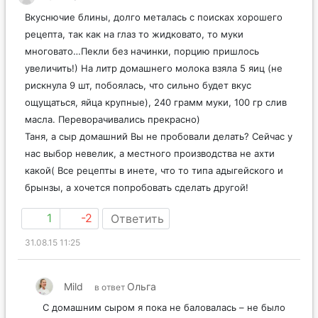
Вкуснючие блины, долго металась с поисках хорошего
рецепта, так как на глаз то жидковато, то муки
многовато…Пекли без начинки, порцию пришлось
увеличить!) На литр домашнего молока взяла 5 яиц (не
рискнула 9 шт, побоялась, что сильно будет вкус
ощущаться, яйца крупные), 240 грамм муки, 100 гр слив
масла. Переворачивались прекрасно)
Таня, а сыр домашний Вы не пробовали делать? Сейчас у
нас выбор невелик, а местного производства не ахти
какой( Все рецепты в инете, что то типа адыгейского и
брынзы, а хочется попробовать сделать другой!
1
-2
Ответить
31.08.15 11:25
Mild
Ольга
в ответ
С домашним сыром я пока не баловалась – не было