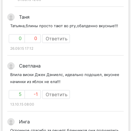
Таня
Татьяна,блины просто тают во рту,обалденно вкусные!!!
0
0
Ответить
26.09.15 17:12
Светлана
Влила виски Джек Дэниелс, идеально подошел, вкуснее
начинки из яблок не ела!!!
5
-1
Ответить
13.10.15 08:00
Инга
Огромное спасибо за рецепт блинчиков,они получились