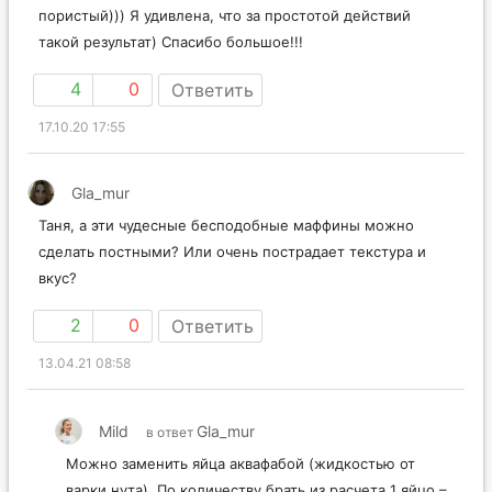
пористый))) Я удивлена, что за простотой действий
такой результат) Спасибо большое!!!
4
0
Ответить
17.10.20 17:55
Gla_mur
Таня, а эти чудесные бесподобные маффины можно
сделать постными? Или очень пострадает текстура и
вкус?
2
0
Ответить
13.04.21 08:58
Mild
Gla_mur
в ответ
Можно заменить яйца аквафабой (жидкостью от
варки нута). По количеству брать из расчета 1 яйцо –