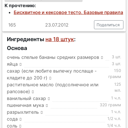
К прочтению:
Бисквитное и кексовое тесто. Базовые правила
165
23.07.2012
Поделиться
Ингредиенты
на 18 штук
:
Основа
очень спелые бананы средних размеров
3 шт.
яйца
3 шт.
сахар (если любите выпечку послаще -
150
грамм
кладите до 200 г)
растительное масло (подсолнечное или
125
мл.
рапсовое)
ванильный сахар
1 ч.л.
пшеничная мука
320 грамм
разрыхлитель
1 ч.л.
сода
1/2 ч.л.
соль
1/4 ч.л.