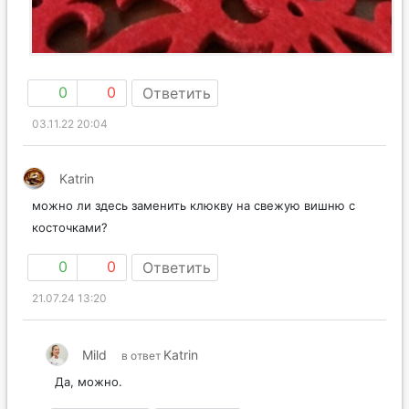
0
0
Ответить
03.11.22 20:04
Katrin
можно ли здесь заменить клюкву на свежую вишню с
косточками?
0
0
Ответить
21.07.24 13:20
Mild
Katrin
в ответ
Да, можно.