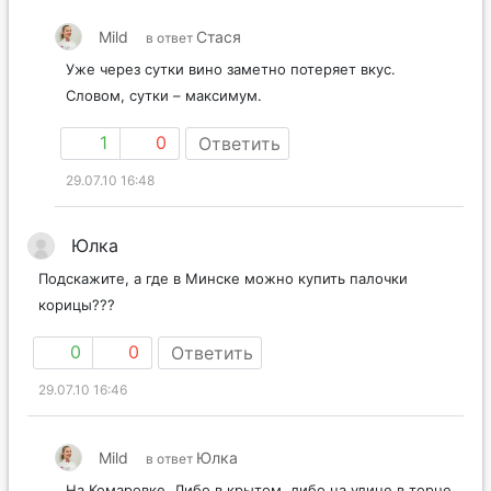
Mild
Стася
в ответ
Уже через сутки вино заметно потеряет вкус.
Словом, сутки – максимум.
1
0
Ответить
29.07.10 16:48
Юлка
Подскажите, а где в Минске можно купить палочки
корицы???
0
0
Ответить
29.07.10 16:46
Mild
Юлка
в ответ
На Комаровке. Либо в крытом, либо на улице в торце