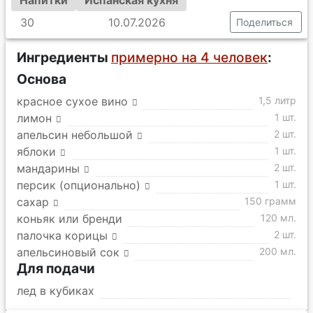
Напитки
Испанская кухня
30
10.07.2026
Поделиться
Ингредиенты
примерно на 4 человек
:
Основа
красное сухое вино
1,5 литр
лимон
1 шт.
апельсин небольшой
2 шт.
яблоки
1 шт.
мандарины
2 шт.
персик (опционально)
1 шт.
сахар
150 грамм
коньяк или бренди
120 мл.
палочка корицы
2 шт.
апельсиновый сок
200 мл.
Для подачи
лед в кубиках