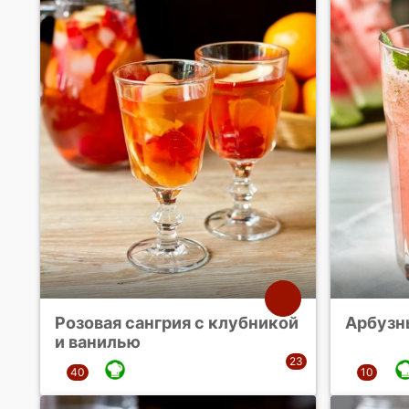
Розовая сангрия с клубникой
Арбузн
и ванилью