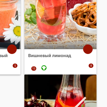
вый
Вишневый лимонад