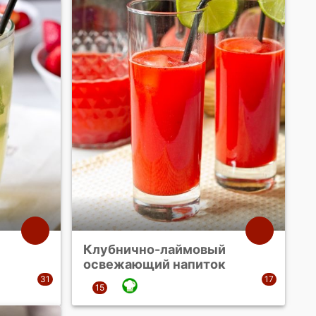
Клубнично-лаймовый
освежающий напиток