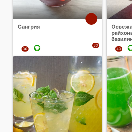
Сангрия
Освежа
райхона
базили