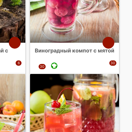
й с
Виноградный компот с мятой