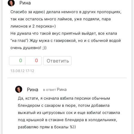
Рина
Спасибо за идею) делала немного в других пропорциях,
так как осталось много лаймов, уже подвяли, пара
лимонов и 2 персика=)
Не думала что такой вкус приятный выйдет, все клала
“на глаз”) Жду мужа с газировкой, но и с обычной водой
очень душевно! ;))
0
0
Ответить
13.08.12 17:12
Рина
Рина
в ответ
Да, кстати, я сначала взбила персики обычным
блендером с сахаром в пюре, потом добавила
выжатый из цитрусовых сок и еще взбила! оставила
под крышкой в стакане блендера в холодильнике,
разбавляю прям в бокалы %))