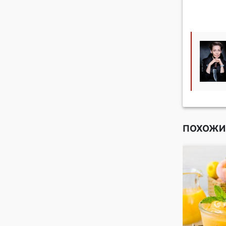
ПОХОЖИ
 пунш