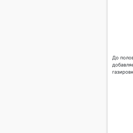
До поло
добавля
газиров