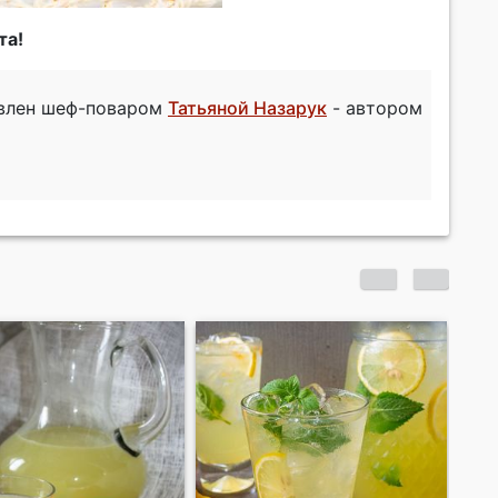
та!
овлен шеф-поваром
Татьяной Назарук
- автором
Малиновый лимонад с
Пе
лимончелло