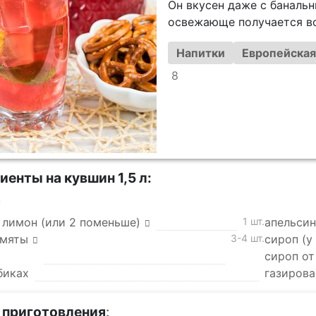
Он вкусен даже с баналь
освежающе получается вс
Напитки
Европейская
8
иенты на кувшин 1,5 л:
а
 лимон (или 2 поменьше)
1 шт.
апельсин
 мяты
3-4 шт.
сироп (у
сироп от
биках
газирова
 приготовления
: