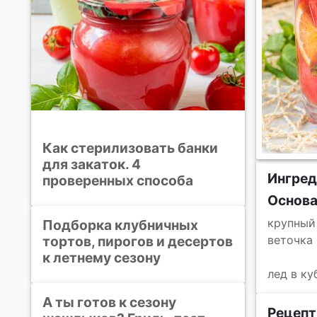
Как стерилизовать банки
для закаток. 4
Ингред
проверенных способа
Основ
крупный
Подборка клубничных
тортов, пирогов и десертов
веточка
к летнему сезону
лед в ку
А ты готов к сезону
Рецепт