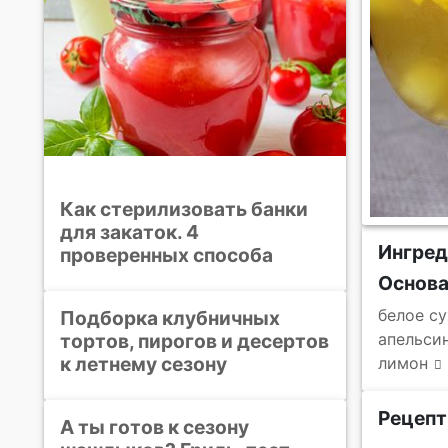
Как стерилизовать банки
для закаток. 4
Ингре
проверенных способа
Основ
белое су
Подборка клубничных
тортов, пирогов и десертов
апельси
к летнему сезону
лимон
Рецепт
А ты готов к сезону