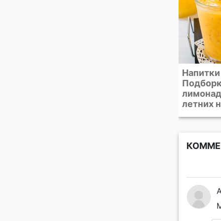
Напитки с холодком.
Розовая 
Подборка рецептов
клубник
лимонадов и других
летних напитков
КОММЕ
М