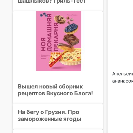
шашлыков? Гриль-тест
Апельси
ананасо
Вышел новый сборник
рецептов Вкусного Блога!
На бегу о Грузии. Про
замороженные ягоды