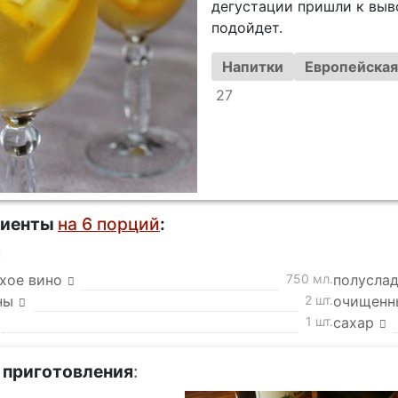
дегустации пришли к выв
подойдет.
Напитки
Европейская
27
диенты
на 6 порций
:
а
хое вино
750 мл.
полусла
ны
2 шт.
очищенн
1 шт.
сахар
 приготовления
: