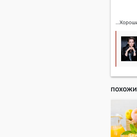
…Хороши
ПОХОЖИ
люквенный