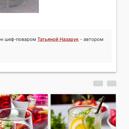
лен шеф-поваром
Татьяной Назарук
- автором
Коктейль "Пунш
Ли
плантатора"