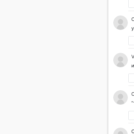
у
V
и
“