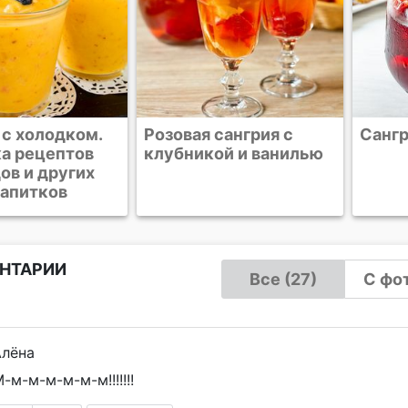
сангрия с
Сангрия
Мятн
ой и ванилью
НТАРИИ
Все (27)
С фот
Алёна
-м-м-м-м-м-м!!!!!!!