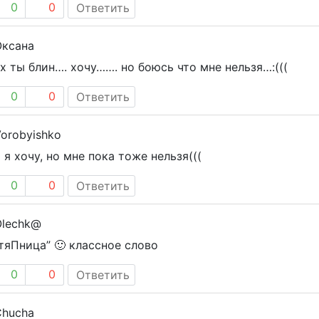
0
0
Ответить
Оксана
х ты блин…. хочу……. но боюсь что мне нельзя…:(((
0
0
Ответить
orobyishko
 я хочу, но мне пока тоже нельзя(((
0
0
Ответить
Olechk@
тяПница” 🙂 классное слово
0
0
Ответить
Chucha