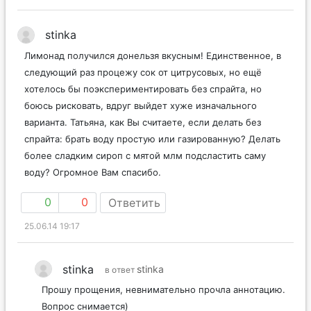
stinka
Лимонад получился донельзя вкусным! Единственное, в
следующий раз процежу сок от цитрусовых, но ещё
хотелось бы поэкспериментировать без спрайта, но
боюсь рисковать, вдруг выйдет хуже изначального
варианта. Татьяна, как Вы считаете, если делать без
спрайта: брать воду простую или газированную? Делать
более сладким сироп с мятой млм подсластить саму
воду? Огромное Вам спасибо.
0
0
Ответить
25.06.14 19:17
stinka
stinka
в ответ
Прошу прощения, невнимательно прочла аннотацию.
Вопрос снимается)