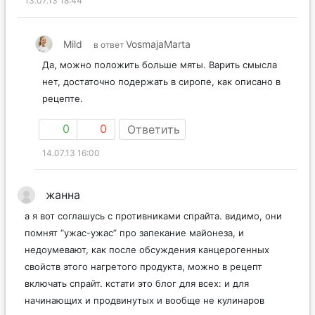
13.07.13 18:44
Mild
VosmajaMarta
в ответ
Да, можно положить больше мяты. Варить смысла
нет, достаточно подержать в сиропе, как описано в
рецепте.
0
0
Ответить
14.07.13 16:00
жанна
а я вот соглашусь с противниками спрайта. видимо, они
помнят “ужас-ужас” про запекание майонеза, и
недоумевают, как после обсуждения канцерогенных
свойств этого нагретого продукта, можно в рецепт
включать спрайт. кстати это блог для всех: и для
начинающих и продвинутых и вообще не кулинаров