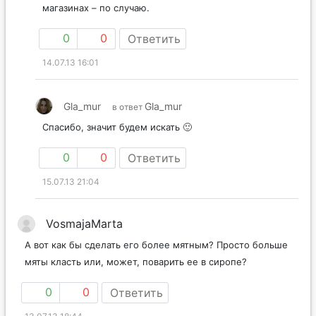
магазинах – по случаю.
0
0
Ответить
14.07.13 16:01
Gla_mur
Gla_mur
в ответ
Спасибо, значит будем искать 🙂
0
0
Ответить
15.07.13 21:04
VosmajaMarta
А вот как бы сделать его более мятным? Просто больше
мяты класть или, может, поварить ее в сиропе?
0
0
Ответить