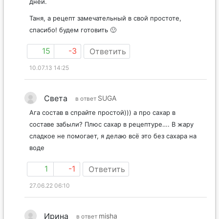
дней.
Таня, а рецепт замечательный в свой простоте,
спасибо! будем готовить 🙂
15
-3
Ответить
10.07.13 14:25
Света
SUGA
в ответ
Ага состав в спрайте простой))) а про сахар в
составе забыли? Плюс сахар в рецептуре…. В жару
сладкое не помогает, я делаю всё это без сахара на
воде
1
-1
Ответить
27.06.22 06:10
Ирина
misha
в ответ