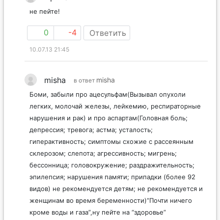
не пейте!
0
-4
Ответить
10.07.13 21:45
misha
misha
в ответ
Боми, забыли про ацесульфам(Вызывал опухоли
легких, молочай железы, лейкемию, респираторные
нарушения и рак) и про аспартам(Головная боль;
депрессия; тревога; астма; усталость;
гиперактивность; симптомы схожие с рассеянным
склерозом; слепота; агрессивность; мигрень;
бессонница; головокружение; раздражительность;
эпилепсия; нарушения памяти; припадки (более 92
видов) не рекомендуется детям; не рекомендуется и
женщинам во время беременности)”Почти ничего
кроме воды и газа”,ну пейте на “здоровье”