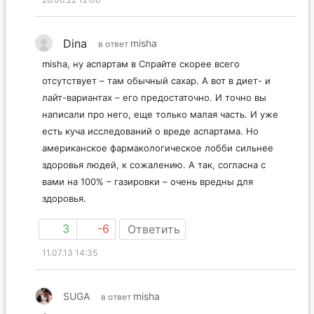
Dina
misha
в ответ
misha, ну аспартам в Спрайте скорее всего
отсутствует – там обычный сахар. А вот в диет- и
лайт-вариантах – его предостаточно. И точно вы
написали про него, еще только малая часть. И уже
есть куча исследований о вреде аспартама. Но
американское фармакологическое лобби сильнее
здоровья людей, к сожалению. А так, согласна с
вами на 100% – газировки – очень вредны для
здоровья.
3
-6
Ответить
11.07.13 14:35
SUGA
misha
в ответ