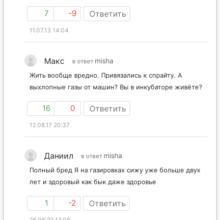
7
-9
Ответить
11.07.13 14:04
Макс
misha
в ответ
Жить вообще вредно. Привязались к спрайту. А
выхлопные газы от машин? Вы в инкубаторе живёте?
16
0
Ответить
12.08.17 20:37
Даниил
misha
в ответ
Полный бред Я на газировках сижу уже больше двух
лет и здоровый как бык даже здоровье
1
-2
Ответить
26.06.22 12:06