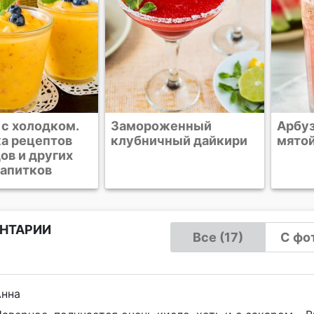
женный
Арбузный напиток с
Клуб
ный дайкири
мятой
НТАРИИ
Все (17)
С фот
Анна