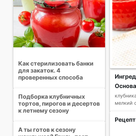
Как стерилизовать банки
для закаток. 4
Ингреди
проверенных способа
Основ
клубник
Подборка клубничных
тортов, пирогов и десертов
мелкий с
к летнему сезону
Рецепт
А ты готов к сезону