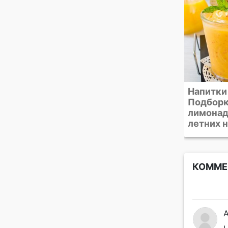
Напитки с холодком.
Заморо
Подборка рецептов
клубнич
лимонадов и других
летних напитков
КОММЕ