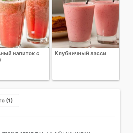
ничный ласси
о (1)