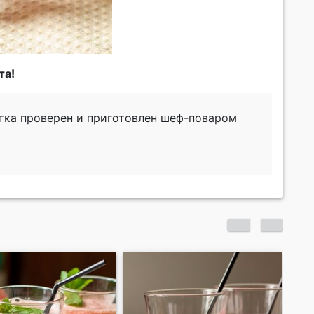
та!
тка проверен и приготовлен шеф-поваром
Арбузно-имбирный
Кл
напиток
шо