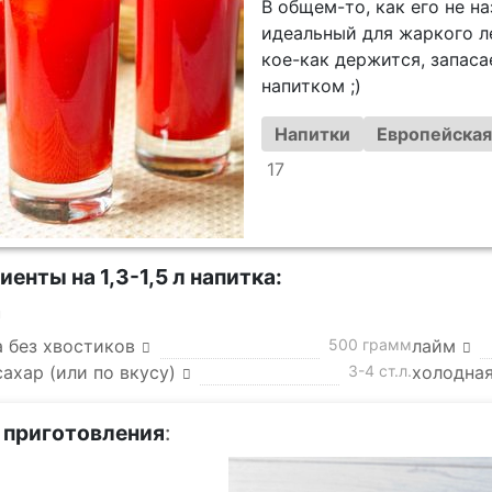
В общем-то, как его не н
идеальный для жаркого л
кое-как держится, запас
напитком ;)
Напитки
Европейская
17
енты на 1,3-1,5 л напитка:
а
а без хвостиков
500 грамм
лайм
ахар (или по вкусу)
3-4 ст.л.
холодная
 приготовления
: