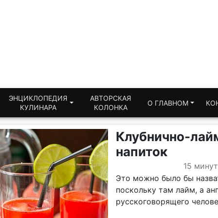
ЭНЦИКЛОПЕДИЯ
АВТОРСКАЯ
О ГЛАВНОМ
КО
КУЛИНАРА
КОЛОНКА
Клубнично-ла
напиток
15 минут
Это можно было бы назва
поскольку там лайм, а ан
русскоговорящего человек