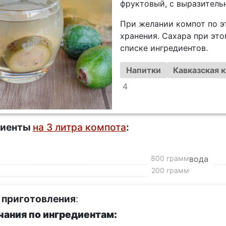
фруктовый, с выразитель
При желании компот по э
хранения. Сахара при это
списке ингредиентов.
Напитки
Кавказская к
4
диенты
на 3 литра компота
:
а
800 грамм
вода
200 грамм
 приготовления
:
ания по ингредиентам: