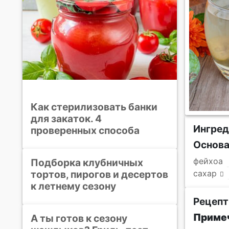
Как стерилизовать банки
для закаток. 4
Ингре
проверенных способа
Основ
фейхоа
Подборка клубничных
тортов, пирогов и десертов
сахар
к летнему сезону
Рецепт
Примеч
А ты готов к сезону