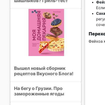
шашлыков? Гриль-тест
Фей
Если
Сах
регу
соче
Перехо
Фейхоа 
Вышел новый сборник
рецептов Вкусного Блога!
На бегу о Грузии. Про
замороженные ягоды