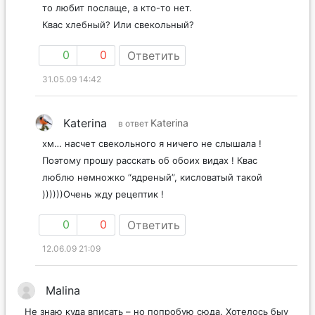
то любит послаще, а кто-то нет.
Квас хлебный? Или свекольный?
0
0
Ответить
31.05.09 14:42
Katerina
Katerina
в ответ
хм… насчет свекольного я ничего не слышала !
Поэтому прошу расскать об обоих видах ! Квас
люблю немножко “ядреный”, кисловатый такой
))))))Очень жду рецептик !
0
0
Ответить
12.06.09 21:09
Malina
Не знаю куда вписать – но попробую сюда. Хотелось быу