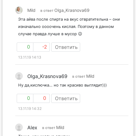
Mild
Olga_Krasnova69
в ответ
Эта айва после спирта на вкус отвратительна – они
изначально оооочень кислая. Поэтому в данном
случае правда лучше в мусор 😉
0
-2
Ответить
13.11.19 14:13
Olga_Krasnova69
Mild
в ответ
Ну да,кислючка… но так красиво выглядит)))
0
0
Ответить
13.11.19 14:32
Alex
Mild
в ответ