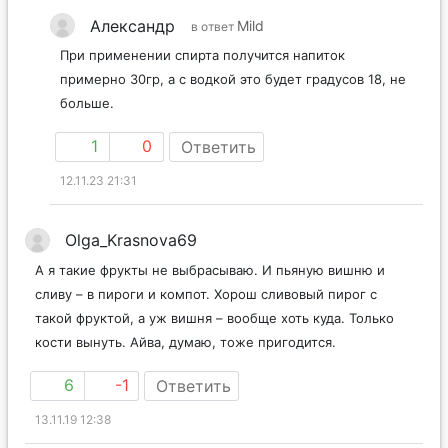
Александр
Mild
в ответ
При применении спирта получится напиток
примерно 30гр, а с водкой это будет градусов 18, не
больше.
1
0
Ответить
12.11.23 21:31
Olga_Krasnova69
А я такие фрукты не выбрасываю. И пьяную вишню и
сливу – в пироги и компот. Хорош сливовый пирог с
такой фруктой, а уж вишня – вообще хоть куда. Только
кости вынуть. Айва, думаю, тоже пригодится.
6
-1
Ответить
13.11.19 12:38