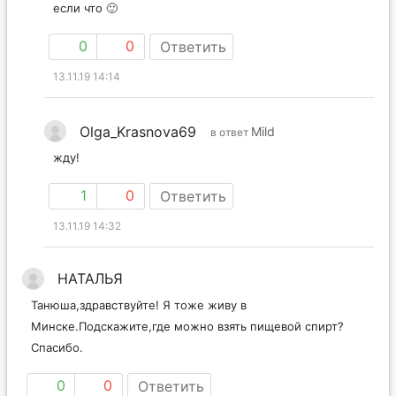
С обычной айвой я на днях выложу рецепт варенья,
если что 🙂
0
0
Ответить
13.11.19 14:14
Olga_Krasnova69
Mild
в ответ
жду!
1
0
Ответить
13.11.19 14:32
НАТАЛЬЯ
Танюша,здравствуйте! Я тоже живу в
Минске.Подскажите,где можно взять пищевой спирт?
Спасибо.