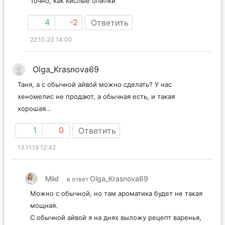
Точно, как кислые опилки
4
-2
Ответить
22.10.23 14:00
Olga_Krasnova69
Таня, а с обычной айвой можно сделать? У нас
хеномелис не продают, а обычная есть, и такая
хорошая…
1
0
Ответить
13.11.19 12:42
Mild
Olga_Krasnova69
в ответ
Можно с обычной, но там ароматика будет не такая
мощная.