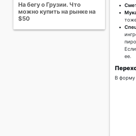
На бегу о Грузии. Что
Сме
можно купить на рынке на
Мук
$50
тоже
Спе
ингр
пиро
Если
ее.
Перехо
В форму