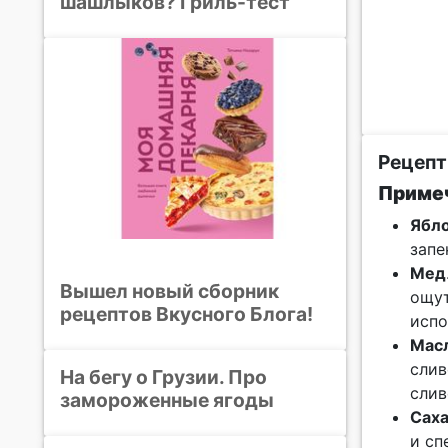
шашлыков? Гриль-тест
Рецепт
Примеч
Ябл
запе
Мед
Вышел новый сборник
ощут
рецептов Вкусного Блога!
испо
Мас
слив
На бегу о Грузии. Про
слив
замороженные ягоды
Сах
и сп