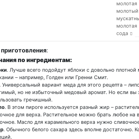
молотая
молотый
мускатн
молотая 
сода
 приготовления
:
ания по ингредиентам:
оки
. Лучше всего подойдут яблоки с довольно плотной
кании – например, Голден или Гренни Смит.
. Универсальный вариант меда для этого рецепта – ли
имый, но не избыточный медовый аромат. Но если вы 
льзовать гречишный.
ло
. В этом пироге используется разный жир – растите
очное для верха. Растительное можно брать любое на 
очное. Масло для карамельного верха нужно сливочное
ар
. Обычного белого сахара здесь вполне достаточно. 
еций.