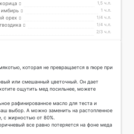
 корица
1,5 ч.л.
 имбирь
1 ч.л.
ый орех
1/4 ч.л.
гвоздика
1/4 ч.л.
2/3 ч.л.
 мякотью, которая не превращается в пюре при
повый или смешанный цветочный. Он дает
хотите ощутить мед посильнее, можете
льное рафинированное масло для теста и
ваш выбор. А можно заменить на растопленное
, с жирностью от 80%.
Коричневый все равно потеряется на фоне меда