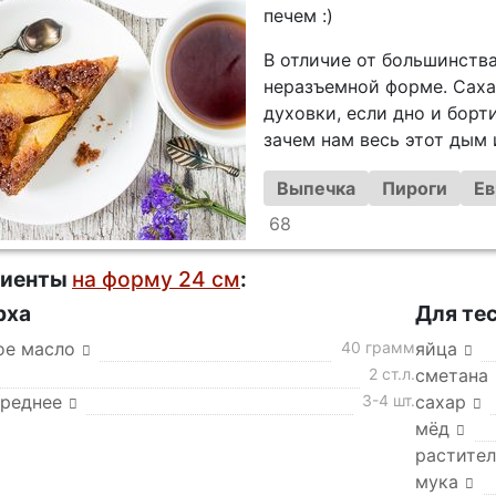
печем :)
В отличие от большинства
неразъемной форме. Сахар
духовки, если дно и бор
зачем нам весь этот дым 
Выпечка
Пироги
Ев
68
диенты
на форму 24 см
:
рха
Для те
ое масло
40 грамм
яйца
2 ст.л.
сметана
среднее
3-4 шт.
сахар
мёд
растител
мука