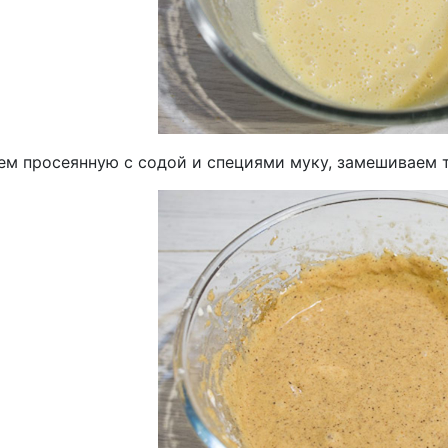
ем просеянную с содой и специями муку, замешиваем т