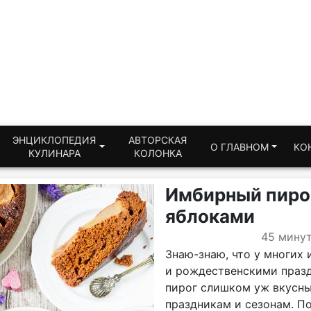
ЭНЦИКЛОПЕДИЯ
АВТОРСКАЯ
О ГЛАВНОМ
КО
КУЛИНАРА
КОЛОНКА
Имбирный пиро
яблоками
45 мину
Знаю-знаю, что у многих
и рождественскими празд
пирог слишком уж вкусны
праздникам и сезонам. По