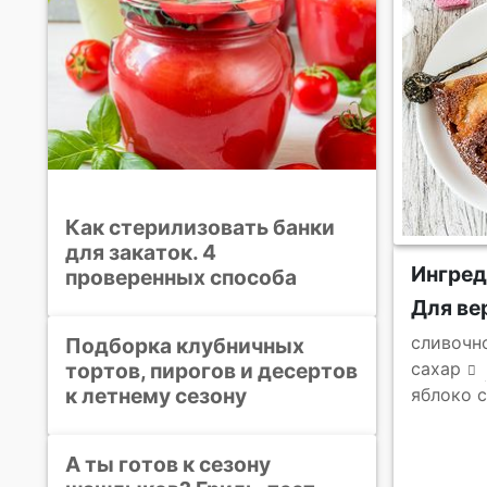
Как стерилизовать банки
для закаток. 4
Ингре
проверенных способа
Для ве
сливочн
Подборка клубничных
тортов, пирогов и десертов
сахар
к летнему сезону
яблоко 
А ты готов к сезону