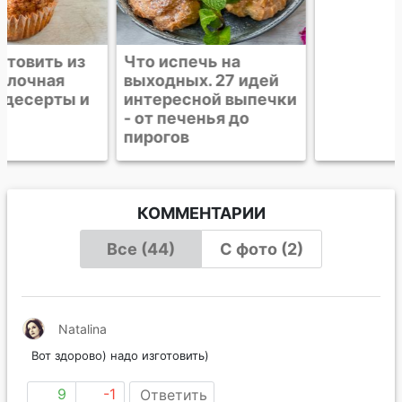
Что испечь на
Яблочные
выходных. 27 идей
треугольники из
интересной выпечки
теста фило
- от печенья до
пирогов
КОММЕНТАРИИ
Все (44)
С фото (2)
Natalina
Вот здорово) надо изготовить)
9
-1
Ответить