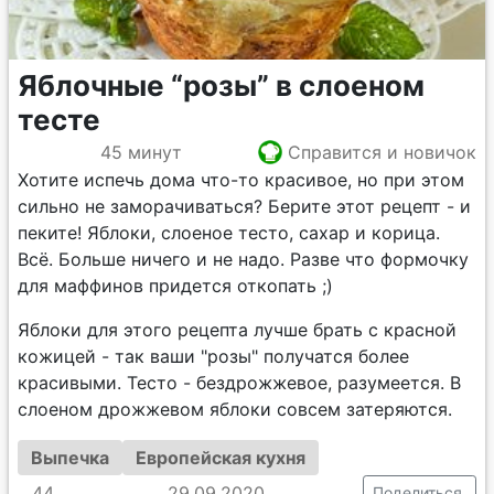
Яблочные “розы” в слоеном
тесте
45 минут
Справится и новичок
Хотите испечь дома что-то красивое, но при этом
сильно не заморачиваться? Берите этот рецепт - и
пеките! Яблоки, слоеное тесто, сахар и корица.
Всё. Больше ничего и не надо. Разве что формочку
для маффинов придется откопать ;)
Яблоки для этого рецепта лучше брать с красной
кожицей - так ваши "розы" получатся более
красивыми. Тесто - бездрожжевое, разумеется. В
слоеном дрожжевом яблоки совсем затеряются.
Выпечка
Европейская кухня
44
29.09.2020
Поделиться