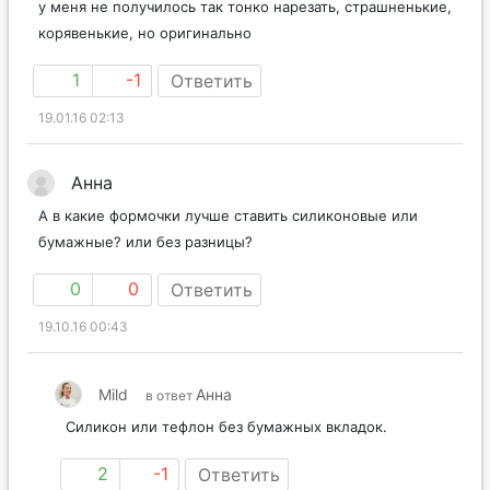
у меня не получилось так тонко нарезать, страшненькие,
корявенькие, но оригинально
1
-1
Ответить
19.01.16 02:13
Анна
А в какие формочки лучше ставить силиконовые или
бумажные? или без разницы?
0
0
Ответить
19.10.16 00:43
Mild
Анна
в ответ
Силикон или тефлон без бумажных вкладок.
2
-1
Ответить