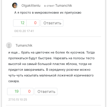
Olgakittenlu
Tumanchik
в ответ
А я просто в микроволновке их припускаю
12
0
Ответить
06.10.20 17:41
Tumanchik
и еще… брать на цветочек не более 4х кусочков. Тогда
пропекаться будут быстрее. Нарезать на полосы тесто
высотой на самый большой пластик яблока, тогда не
придется заворачивать. В серединку розочки можно
чуть-чуть насыпать маленькой ложечкой коричневого
сахара.
19
0
Ответить
27.10.15 10:25