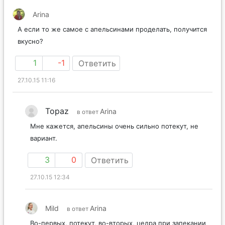
Arina
А если то же самое с апельсинами проделать, получится
вкусно?
1
-1
Ответить
27.10.15 11:16
Topaz
Arina
в ответ
Мне кажется, апельсины очень сильно потекут, не
вариант.
3
0
Ответить
27.10.15 12:34
Mild
Arina
в ответ
Во-первых, потекут, во-вторых, цедра при запекании