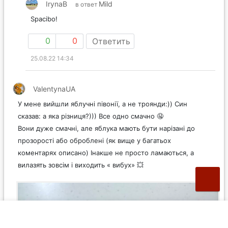
IrynaB
Mild
в ответ
Spacibo!
0
0
Ответить
25.08.22 14:34
ValentynaUA
У мене вийшли яблучні півонії, а не троянди:)) Син
сказав: а яка різниця?))) Все одно смачно 🤤
Вони дуже смачні, але яблука мають бути нарізані до
прозорості або оброблені (як вище у багатьох
коментарях описано) Інакше не просто ламаються, а
вилазять зовсім і виходить « вибух» 💥