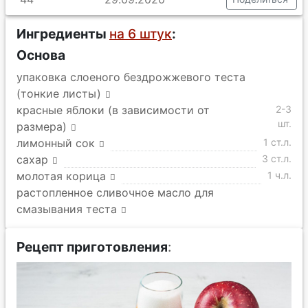
Ингредиенты
на 6 штук
:
Основа
упаковка слоеного бездрожжевого теста
(тонкие листы)
красные яблоки (в зависимости от
2-3
шт.
размера)
лимонный сок
1 ст.л.
сахар
3 ст.л.
молотая корица
1 ч.л.
растопленное сливочное масло для
смазывания теста
Рецепт приготовления
: