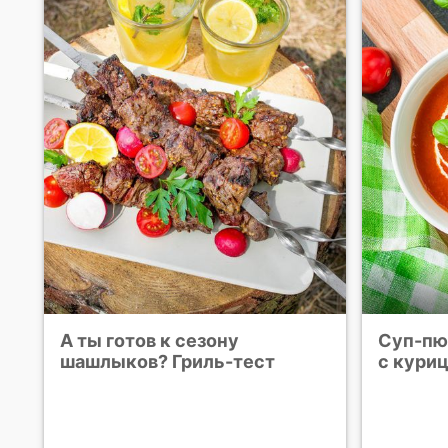
А ты готов к сезону
Суп-пю
шашлыков? Гриль-тест
с кури