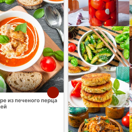
ре из печеного перца
цей