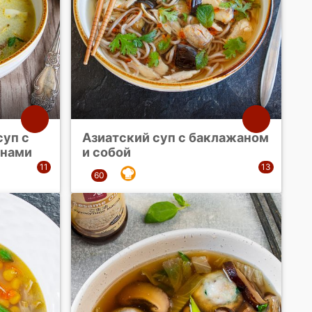
уп с
Азиатский суп с баклажаном
онами
и собой