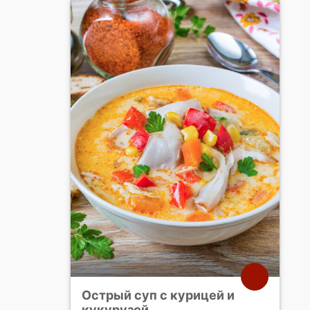
Острый суп с курицей и
кукурузой