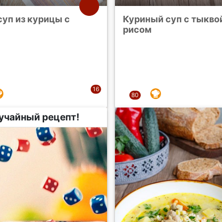
суп из курицы с
Куриный суп с тыкво
рисом
учайный рецепт!