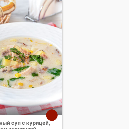
ный суп с курицей,
м и кукурузой