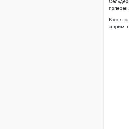
Сельдере
поперек.
В кастрю
жарим, 