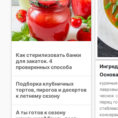
Как стерилизовать банки
для закаток. 4
Ингре
проверенных способа
Основ
куриные
Подборка клубничных
тортов, пирогов и десертов
лавровы
к летнему сезону
чеснок
перец г
стеблев
А ты готов к сезону
консерв