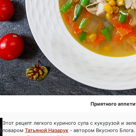
Приятного аппети
Этот рецепт легкого куриного супа с кукурузой и зе
поваром
Татьяной Назарук
- автором Вкусного Блога.