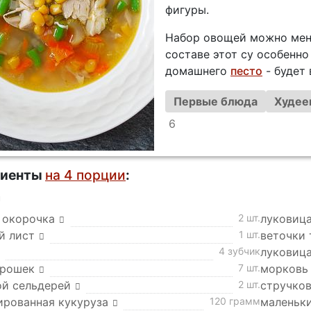
фигуры.
Набор овощей можно меня
составе этот су особенно
домашнего
песто
- будет 
Первые блюда
Худее
6
диенты
на 4 порции
:
а
 окорочка
2 шт.
луковица
й лист
1 шт.
веточки
4 зубчик
луковица
орошек
7 шт.
морковь
ой сельдерей
2 шт.
стручков
ированная кукуруза
120 грамм
маленьк