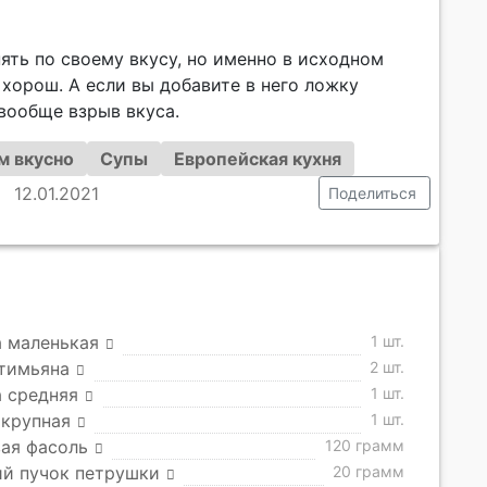
ть по своему вкусу, но именно в исходном
 хорош. А если вы добавите в него ложку
вообще взрыв вкуса.
м вкусно
Супы
Европейская кухня
12.01.2021
Поделиться
 маленькая
1 шт.
 тимьяна
2 шт.
 средняя
1 шт.
 крупная
1 шт.
ая фасоль
120 грамм
ий пучок петрушки
20 грамм