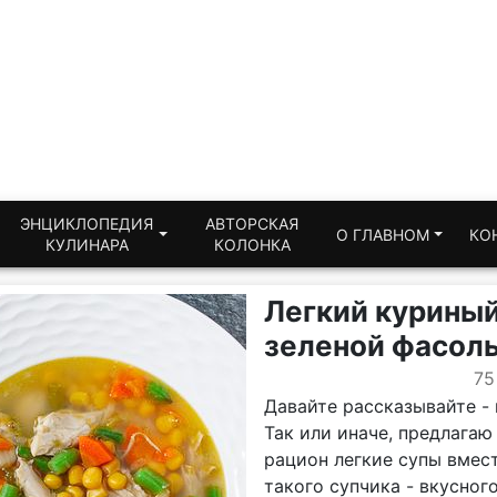
ЭНЦИКЛОПЕДИЯ
АВТОРСКАЯ
О ГЛАВНОМ
КО
КУЛИНАРА
КОЛОНКА
Легкий куриный
зеленой фасол
75
Давайте рассказывайте - 
Так или иначе, предлагаю
рацион легкие супы вмес
такого супчика - вкусног