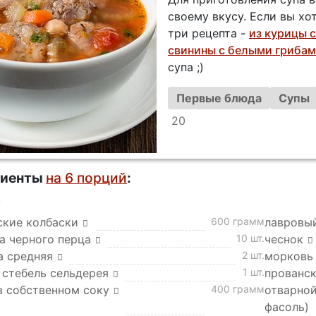
своему вкусу. Если вы хо
три рецепта -
из курицы с
свинины с белыми грибам
супа ;)
Первые блюда
Супы
20
диенты
на 6 порций
:
а
ские колбаски
600 грамм
лавровы
а черного перца
10 шт.
чеснок
а средняя
2 шт.
морковь
 стебель сельдерея
1 шт.
прованс
в собственном соку
400 грамм
отварной
фасоль)