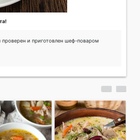
та!
м проверен и приготовлен шеф-поваром
Суп из курицы в
Чи
марокканском стиле
гр