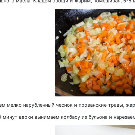
льного масла. Кладем овощи и жарим, помешивая, 5-6 
ем мелко нарубленный чеснок и прованские травы, жар
0 минут варки вынимаем колбасу из бульона и нарезае