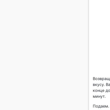
Возвращ
вкусу. В
конце д
минут.
Подаем.