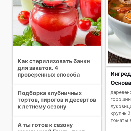
Как стерилизовать банки
для закаток. 4
Ингре
проверенных способа
Основ
деревен
Подборка клубничных
тортов, пирогов и десертов
горошин
к летнему сезону
луковиц
крупный
томаты 
А ты готов к сезону