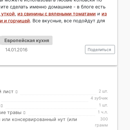
тите сделать именно домашние - в блоге есть
 уткой
,
из свинины с вялеными томатами
и
из
и и горчицей
. Все вкусные, все подойдут для
Европейская кухня
14.01.2016
Поделиться
й лист
2 шт.
4 зубчик
1 шт.
кие травы
1 ч.л.
 или консервированный нут (или
300
грамм