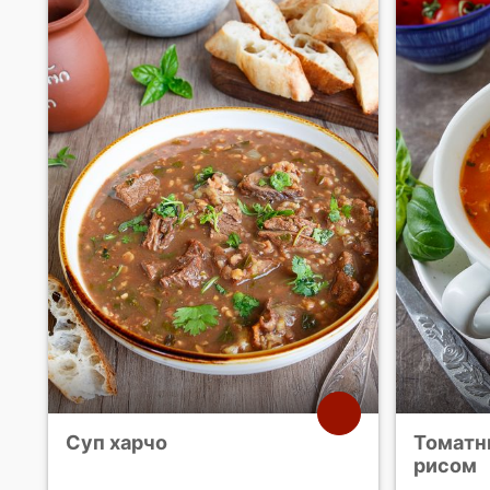
Суп харчо
Томатн
рисом