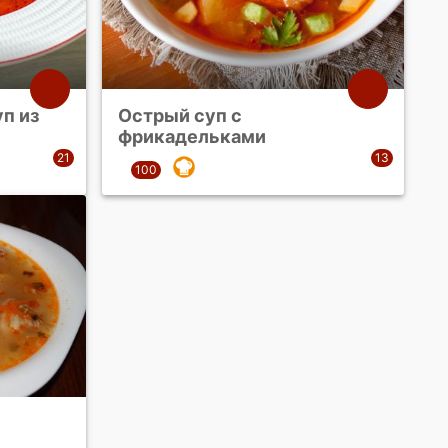
п из
Острый суп с
фрикадельками