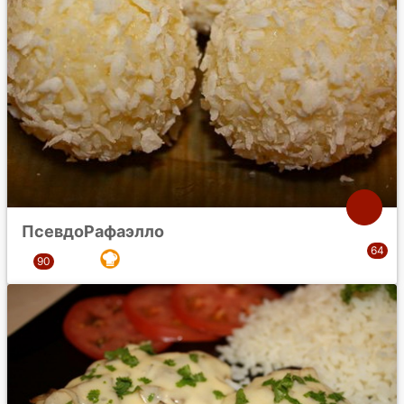
ПсевдоРафаэлло