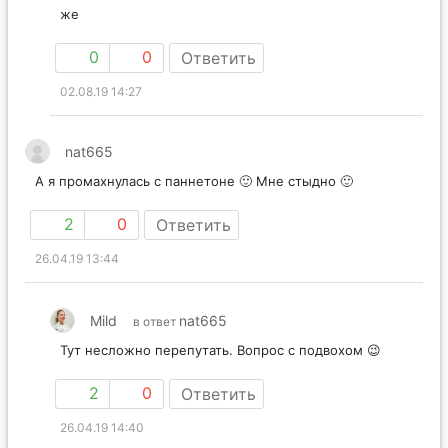
же
0
0
Ответить
02.08.19 14:27
nat665
А я промахнулась с паннетоне 🙂 Мне стыдно 🙂
2
0
Ответить
26.04.19 13:44
Mild
nat665
в ответ
Тут несложно перепутать. Вопрос с подвохом 😉
2
0
Ответить
26.04.19 14:40