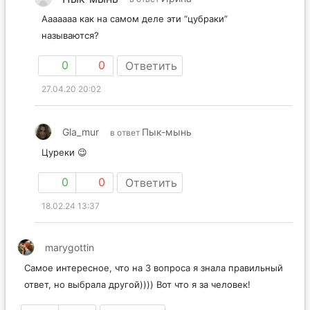
Ааааааа как на самом деле эти “цубраки”
называются?
0
0
Ответить
27.04.20 20:02
Gla_mur
Пык-мынь
в ответ
Цуреки 😉
0
0
Ответить
18.02.24 13:37
marygottin
Самое интересное, что на 3 вопроса я знала правильный
ответ, но выбрала другой)))) Вот что я за человек!