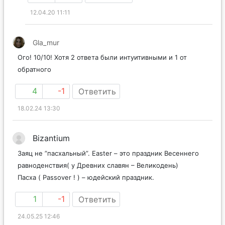
12.04.20 11:11
Gla_mur
Ого! 10/10! Хотя 2 ответа были интуитивными и 1 от
обратного
4
-1
Ответить
18.02.24 13:30
Bizantium
Заяц не ”пасхальный”. Easter – это праздник Весеннего
равноденствия( у Древних славян – Великодень)
Пасха ( Passover ! ) – юдейский праздник.
1
-1
Ответить
24.05.25 12:46