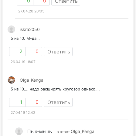
0
0
Ответить
27.04.20 20:05
iskra2050
5 из 10. М-да…
2
0
Ответить
26.04.19 18:07
Olga_Kenga
5 из 10…. надо расширять кругозор однако….
1
0
Ответить
27.04.19 12:42
Пык-мынь
Olga_Kenga
в ответ