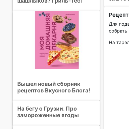
шашлыков? Гриль-тест
Рецепт
Для пода
собрать 
На тарел
Вышел новый сборник
рецептов Вкусного Блога!
На бегу о Грузии. Про
замороженные ягоды