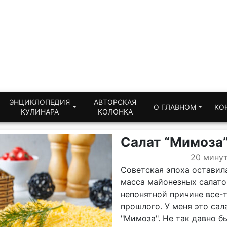
ЭНЦИКЛОПЕДИЯ
АВТОРСКАЯ
О ГЛАВНОМ
КО
КУЛИНАРА
КОЛОНКА
Салат “Мимоза
20 мину
Советская эпоха оставила
масса майонезных салатов
непонятной причине все-т
прошлого. У меня это сал
"Мимоза". Не так давно б