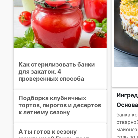
Как стерилизовать банки
для закаток. 4
проверенных способа
Ингре
Подборка клубничных
Основ
тортов, пирогов и десертов
к летнему сезону
банка к
отварно
майонез
А ты готов к сезону
соль по 