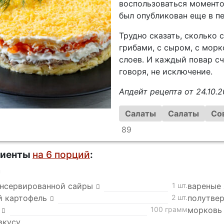
воспользоваться моменто
был опубликован еще в пе
Трудно сказать, сколько 
грибами, с сыром, с мор
слоев. И каждый повар сч
говоря, не исключение.
Апдейт рецепта от 24.10.2
Салаты
Салаты
Со
89
диенты
на 6 порций
:
а
онсервированной сайры
1 шт.
вареные
й картофель
2 шт.
полутве
100 грамм
морковь 
вкусу