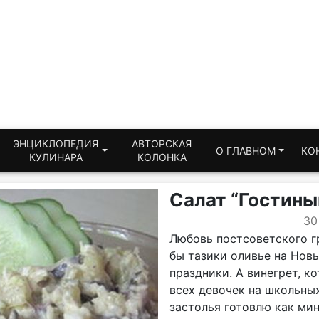
ЭНЦИКЛОПЕДИЯ
АВТОРСКАЯ
О ГЛАВНОМ
КО
КУЛИНАРА
КОЛОНКА
Салат “Гостины
30
Любовь постсоветского г
бы тазики оливье на Нов
праздники. А винегрет, к
всех девочек на школьных
застолья готовлю как мин