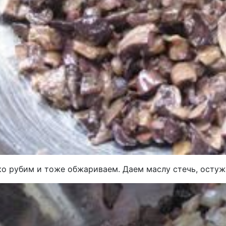
ко рубим и тоже обжариваем. Даем маслу стечь, остуж