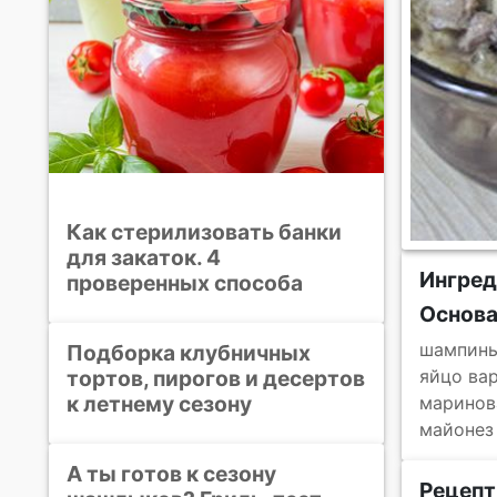
Как стерилизовать банки
для закаток. 4
Ингре
проверенных способа
Основ
шампин
Подборка клубничных
тортов, пирогов и десертов
яйцо ва
к летнему сезону
маринов
майонез
А ты готов к сезону
Рецепт