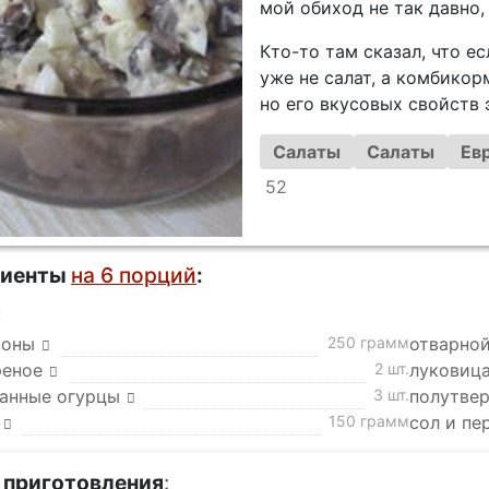
мой обиход не так давно,
Кто-то там сказал, что е
уже не салат, а комбикор
но его вкусовых свойств э
Салаты
Салаты
Ев
52
диенты
на 6 порций
:
а
ьоны
250 грамм
отварной
реное
2 шт.
луковица
анные огурцы
3 шт.
полутве
150 грамм
сол и пе
 приготовления
: