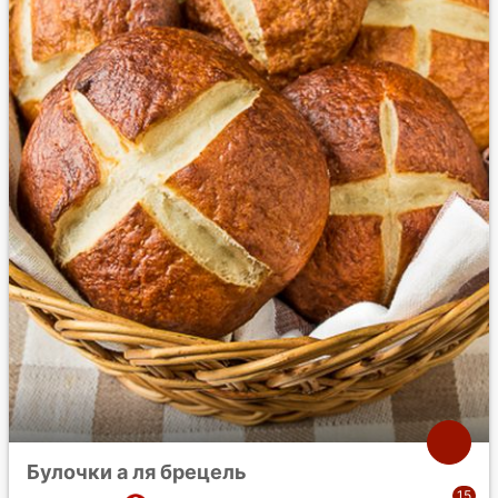
Булочки а ля брецель