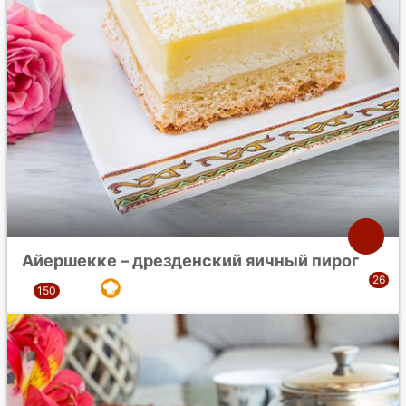
Айершекке – дрезденский яичный пирог